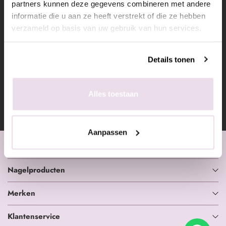
partners kunnen deze gegevens combineren met andere
informatie die u aan ze heeft verstrekt of die ze hebben
verzameld op basis van uw gebruik van hun services.
Details tonen
9.4
/ 10
Alles toestaan
Toon alles
801
reviews
Aanpassen
Nagelinkoop.nl
Nagelproducten
Merken
Klantenservice