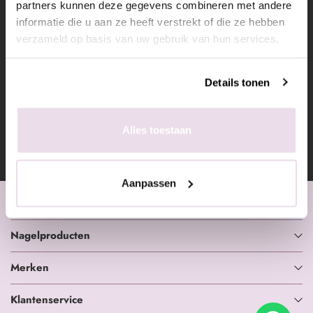
partners kunnen deze gegevens combineren met andere
informatie die u aan ze heeft verstrekt of die ze hebben
verzameld op basis van uw gebruik van hun services.
Details tonen
9.4
/ 10
Alles toestaan
Toon alles
800
reviews
Aanpassen
Nagelinkoop.nl
Nagelproducten
Merken
Klantenservice