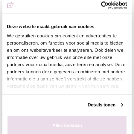
Pink Nail Art Designs
Deze website maakt gebruik van cookies
Ben je op zoek naar pink nail art designs? Wij snappen
We gebruiken cookies om content en advertenties te
wel waarom! Roze is ín. Barbie heeft het weer helemaal
personaliseren, om functies voor social media te bieden
op de kaart gezet...
en om ons websiteverkeer te analyseren. Ook delen we
informatie over uw gebruik van onze site met onze
partners voor social media, adverteren en analyse. Deze
partners kunnen deze gegevens combineren met andere
informatie die u aan ze heeft verstrekt of die ze hebben
verzameld op basis van uw gebruik van hun services.
Details tonen
Cat Eye Gellak Nail Art Set aanbrengen
In deze step by step tutorial laten we je zien hoe je een
Alles toestaan
prachtig Cateye Chameleon Nail Art Design maakt. We