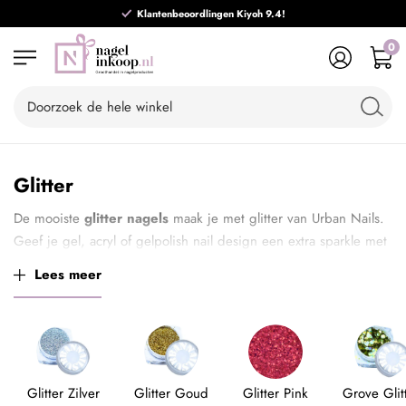
Klantenbeoordlingen Kiyoh 9.4!
0
Glitter
De mooiste
glitter nagels
maak je met glitter van Urban Nails.
Geef je gel, acryl of gelpolish nail design een extra sparkle met
de één van de prachtige nail art glitter poeder collecties! De
Lees meer
losse glitter is van hoge kwaliteit en speciaal gemengd voor
Urban Nails. In vele kleuren verkrijgbaar.
Glitter Zilver
Glitter Goud
Glitter Pink
Grove Glit