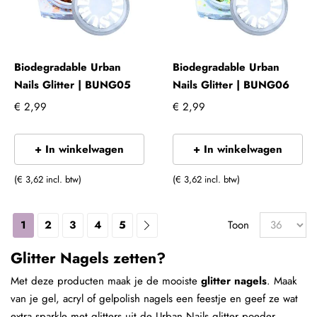
Biodegradable Urban
Biodegradable Urban
Nails Glitter | BUNG05
Nails Glitter | BUNG06
€ 2,99
€ 2,99
+ In winkelwagen
+ In winkelwagen
(€ 3,62 incl. btw)
(€ 3,62 incl. btw)
1
2
3
4
5
Toon
Glitter Nagels zetten?
Met deze producten maak je de mooiste
glitter nagels
. Maak
van je gel, acryl of gelpolish nagels een feestje en geef ze wat
extra sparkle met glitters uit de Urban Nails glitter poeder