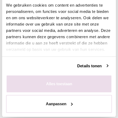
We gebruiken cookies om content en advertenties te
personaliseren, om functies voor social media te bieden
en om ons websiteverkeer te analyseren. Ook delen we
informatie over uw gebruik van onze site met onze
partners voor social media, adverteren en analyse. Deze
partners kunnen deze gegevens combineren met andere
informatie die u aan ze heeft verstrekt of die ze hebben
verzameld op basis van uw gebruik van hun services.
Biodegradable Urban
Biodegradable Urban
Nails Glitter Dust |
Nails Glitter Dust |
Details tonen
BGD05
BGD06
€ 2,49
€ 2,49
Alles toestaan
+ In winkelwagen
+ In winkelwagen
Aanpassen
(€ 3,01 incl. btw)
(€ 3,01 incl. btw)