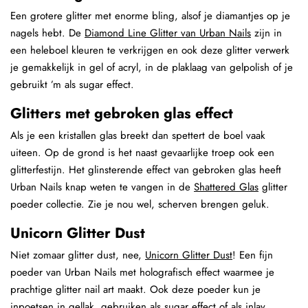
Een grotere glitter met enorme bling, alsof je diamantjes op je
nagels hebt. De
Diamond Line Glitter van Urban Nails
zijn in
een heleboel kleuren te verkrijgen en ook deze glitter verwerk
je gemakkelijk in gel of acryl, in de plaklaag van gelpolish of je
gebruikt ’m als sugar effect.
Glitters met gebroken glas effect
Als je een kristallen glas breekt dan spettert de boel vaak
uiteen. Op de grond is het naast gevaarlijke troep ook een
glitterfestijn. Het glinsterende effect van gebroken glas heeft
Urban Nails knap weten te vangen in de
Shattered Glas
glitter
poeder collectie. Zie je nou wel, scherven brengen geluk.
Unicorn Glitter Dust
Niet zomaar glitter dust, nee,
Unicorn Glitter Dust
! Een fijn
poeder van Urban Nails met holografisch effect waarmee je
prachtige glitter nail art maakt. Ook deze poeder kun je
inpoetsen in gellak, gebruiken als sugar effect of als inlay.