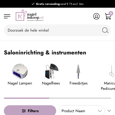
Gratis verzending
vanaf € 75 excl. btw
0
Saloninrichting & instrumenten
Nagel Lampen
Nagelfrees
Freesbitjes
Manic
Pedicure
Filters