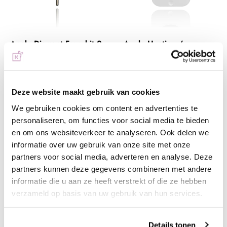
Anole Diamant Freesbit 2
Anole Heating /
Way | 4KC
Warming Pad
€ 3,50
€ 18,95
Deze website maakt gebruik van cookies
+ In winkelwagen
+ In winkelwagen
We gebruiken cookies om content en advertenties te
personaliseren, om functies voor social media te bieden
(€ 4,24 incl. btw)
(€ 22,93 incl. btw)
en om ons websiteverkeer te analyseren. Ook delen we
informatie over uw gebruik van onze site met onze
partners voor social media, adverteren en analyse. Deze
partners kunnen deze gegevens combineren met andere
informatie die u aan ze heeft verstrekt of die ze hebben
verzameld op basis van uw gebruik van hun services.
Details tonen