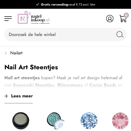
Gratis verzending
vanaf € 75 excl. btw
0
Nailart
Nail Art Steentjes
Nail art steentjes
kopen? Maak je nail art design helemaal af
met
Swarovski Steentjes
,
Rhinestones
of
Caviar Beads
en
laat je inspireren door ons uitgebreide assortiment strass-
Lees meer
steentjes.