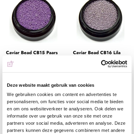
Caviar Bead CB15 Paars
Caviar Bead CB16 Lila
€ 2,99
€ 2,99
Deze website maakt gebruik van cookies
+ In winkelwagen
+ In winkelwagen
We gebruiken cookies om content en advertenties te
(€ 3,62 incl. btw)
(€ 3,62 incl. btw)
personaliseren, om functies voor social media te bieden
en om ons websiteverkeer te analyseren. Ook delen we
informatie over uw gebruik van onze site met onze
partners voor social media, adverteren en analyse. Deze
partners kunnen deze gegevens combineren met andere