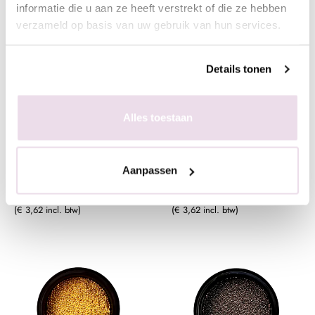
informatie die u aan ze heeft verstrekt of die ze hebben
verzameld op basis van uw gebruik van hun services.
Details tonen
Caviar Bead CB18 Roze
Caviar Bead CB19 Fel
Roze
Alles toestaan
€ 2,99
€ 2,99
Aanpassen
+ In winkelwagen
+ In winkelwagen
(€ 3,62 incl. btw)
(€ 3,62 incl. btw)