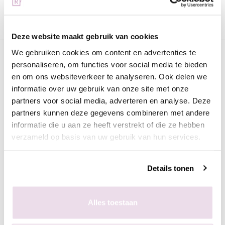
Advies nodig?
WhatsApp met onze specialisten
Deze website maakt gebruik van cookies
We gebruiken cookies om content en advertenties te
Omschrijving
personaliseren, om functies voor social media te bieden
Caviar Bead Gunmetal Black 0.8mm
en om ons websiteverkeer te analyseren. Ook delen we
informatie over uw gebruik van onze site met onze
partners voor social media, adverteren en analyse. Deze
partners kunnen deze gegevens combineren met andere
Caviar Beads in de kleur gunmetal black. Pachtig product om je
informatie die u aan ze heeft verstrekt of die ze hebben
designs helemaal af te maken.
verzameld op basis van uw gebruik van hun services.
De caviar beads zijn van hoogwaardige kwaliteit zoals we van
Urban Nails gewend zijn. De caviar beads verkleuren dan ook
niet zodra ze in aanraking komen met vloeistof.
Details tonen
Hoe breng je de caviar beads gemakkelijk op de juiste plek
aan? Door middel van een fine liner.
Alles toestaan
Voor de beste houdbaarheid van de caviar beads raden we aan