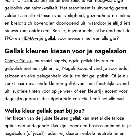
Nails. Dit aanbod bestaat uit een selectie van hoogwaardige
gelpolish van salonkwaliteit. Het assortiment is uitvoerig getest,
voldoet aan alle EU-eisen voor veiligheid, gezondheid en milieu
en breidt zich bovendien doorlopend uit, waardoor je altijd iets
nieuws kunt ontdekken. Ben je, bijvoorbeeld, al bekend met de
TPO- en
HEMA-vrije gellak
voor mensen met een allergie?
Gellak kleuren kiezen voor je nagelsalon
Cateye Gellak
, mermaid nagels, egale gellak kleuren en
gelpolish met een glitter: bij Nagelinkoop.nl vind je voor ieder
seizoen en elke gelegenheid de juiste tint gel polish. Of je nu
zoekt naar opvallende kleuren gellak voor een feestelijke avond
uit, subtiele tinten voor op je werk of een kleurrijk accent voor
dagelijks gebruik: de uitgebreide collectie heeft het allemaal.
Welke kleur gellak past bij jou?
Het kiezen van de juiste kleuren gellak kan met al die talloze
opties een uitdagende klus zijn. Voor een basisassortiment in je
nagelsalon (of jezelf) raden wij daarom enkele neutrale tinten