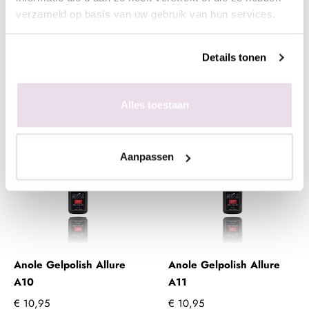
verzameld op basis van uw gebruik van hun services.
€ 10,95
€ 10,95
Details tonen
+ In winkelwagen
+ In winkelwagen
(€ 13,25 incl. btw)
(€ 13,25 incl. btw)
Alles toestaan
Aanpassen
Anole Gelpolish Allure
Anole Gelpolish Allure
A10
A11
€ 10,95
€ 10,95