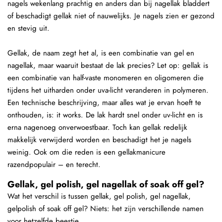
nagels wekenlang prachtig en anders dan bij nagellak bladdert
of beschadigt gellak niet of nauwelijks. Je nagels zien er gezond
en stevig uit.
Gellak, de naam zegt het al, is een combinatie van gel en
nagellak, maar waaruit bestaat de lak precies? Let op: gellak is
een combinatie van half-vaste monomeren en oligomeren die
tijdens het uitharden onder uva-licht veranderen in polymeren.
Een technische beschrijving, maar alles wat je ervan hoeft te
onthouden, is: it works. De lak hardt snel onder uv-licht en is
erna nagenoeg onverwoestbaar. Toch kan gellak redelijk
makkelijk verwijderd worden en beschadigt het je nagels
weinig. Ook om die reden is een gellakmanicure
razendpopulair – en terecht.
Gellak, gel polish, gel nagellak of soak off gel?
Wat het verschil is tussen gellak, gel polish, gel nagellak,
gelpolish of soak off gel? Niets: het zijn verschillende namen
voor hetzelfde beestje.