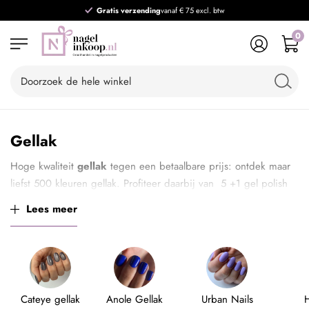
Gratis verzending
vanaf € 75 excl. btw
0
Gellak
Hoge kwaliteit
gellak
tegen een betaalbare prijs: ontdek maar
liefst 500 kleuren gellak. Profiteer daarbij van 5 +1 gel polish
gratis! Voeg 6 kleuren gellak aan je winkelwagen toe en de
Lees meer
korting wordt automatisch verrekend. (Deze actie is niet geldig
in combinatie met andere kortingen.)
Cateye gellak
Anole Gellak
Urban Nails