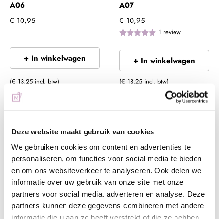
A06
A07
€ 10,95
€ 10,95
1
review
+ In winkelwagen
+ In winkelwagen
(€ 13,25 incl. btw)
(€ 13,25 incl. btw)
Deze website maakt gebruik van cookies
We gebruiken cookies om content en advertenties te
personaliseren, om functies voor social media te bieden
en om ons websiteverkeer te analyseren. Ook delen we
informatie over uw gebruik van onze site met onze
partners voor social media, adverteren en analyse. Deze
Anole Gelpolish Allure
Anole Gelpolish Allure
partners kunnen deze gegevens combineren met andere
A08
A09
informatie die u aan ze heeft verstrekt of die ze hebben