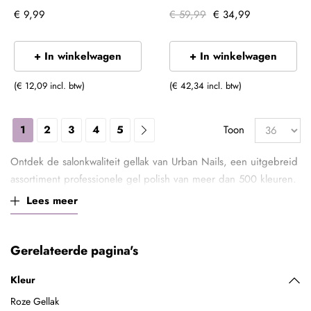
€ 9,99
€ 59,99
€ 34,99
+ In winkelwagen
+ In winkelwagen
(€ 12,09 incl. btw)
(€ 42,34 incl. btw)
1
2
3
4
5
Toon
Ontdek de salonkwaliteit gellak van Urban Nails, een uitgebreid
assortiment professionele gel polish van meer dan 500 kleuren.
Zoek je uitstekende hechting, een plezierige werkwijze én
Lees meer
gellak in alle mogelijke kleurnuances? Dan is de gellak van
Urban Nails je antwoord.
Gerelateerde pagina's
Waarom gel polish van Urban Nails?
De gel polish van Urban Nails, eerder bekend als Be Jeweled
Kleur
Gel Polish, is geliefd bij professionele nail artists én
Roze Gellak