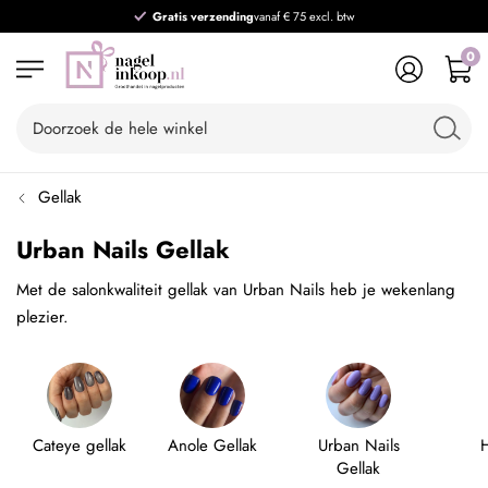
Gratis verzending
vanaf € 75 excl. btw
0
Gellak
Urban Nails Gellak
Met de salonkwaliteit gellak van Urban Nails heb je wekenlang
plezier.
Cateye gellak
Anole Gellak
Urban Nails
Gellak