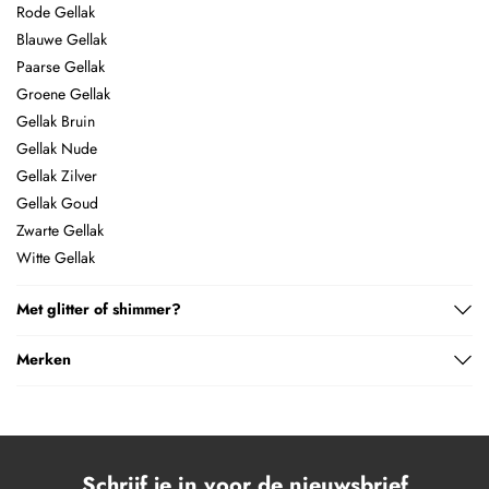
consumenten. Urban Nails is één van de meest toonaangevende
Rode Gellak
merken binnen de nagelbranche. Het merk breidt het
Blauwe Gellak
assortiment voortdurend uit met nieuwe nagelproducten en
Paarse Gellak
loopt graag voorop qua innovativiteit. Met de gellak van Urban
Groene Gellak
Nails heeft je klant bij de juiste werkwijze gegarandeerd
Gellak Bruin
wekenlang plezier.
Gellak Nude
Gellak Zilver
Gellak Goud
Zwarte Gellak
Witte Gellak
Met glitter of shimmer?
Merken
Schrijf je in voor de nieuwsbrief