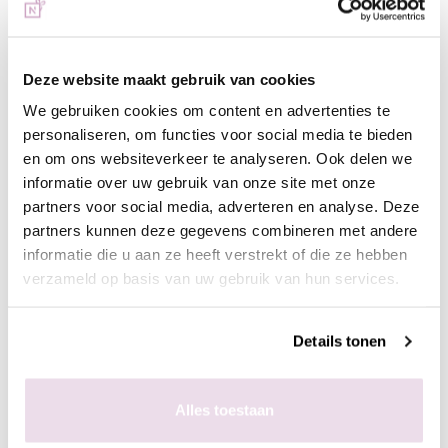
Deze website maakt gebruik van cookies
We gebruiken cookies om content en advertenties te
personaliseren, om functies voor social media te bieden
en om ons websiteverkeer te analyseren. Ook delen we
informatie over uw gebruik van onze site met onze
Be Jeweled Cateye CA34
Be Jeweled Cateye CA37-
partners voor social media, adverteren en analyse. Deze
Blauw
A Paars
partners kunnen deze gegevens combineren met andere
informatie die u aan ze heeft verstrekt of die ze hebben
€ 9,99
€ 9,99
verzameld op basis van uw gebruik van hun services.
+ In winkelwagen
+ In winkelwagen
Details tonen
(€ 12,09 incl. btw)
(€ 12,09 incl. btw)
Alles toestaan