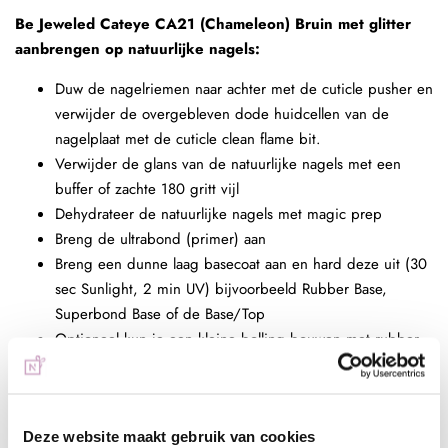
Be Jeweled Cateye CA21 (Chameleon) Bruin met glitter
aanbrengen op natuurlijke nagels:
Duw de nagelriemen naar achter met de cuticle pusher en
verwijder de overgebleven dode huidcellen van de
nagelplaat met de cuticle clean flame bit.
Verwijder de glans van de natuurlijke nagels met een
buffer of zachte 180 gritt vijl
Dehydrateer de natuurlijke nagels met magic prep
Breng de ultrabond (primer) aan
Breng een dunne laag basecoat aan en hard deze uit (30
sec Sunlight, 2 min UV) bijvoorbeeld Rubber Base,
Superbond Base of de Base/Top
Optioneel kun je een kleine bolling bouwen met rubber
base of structure gel en hard deze uit (30 sec Sunlight, 2
min UV)
Breng een donkere kleur gellak aan als ondergrond
Deze website maakt gebruik van cookies
(bijvoorbeeld zwart) en hard deze uit (30 sec Sunlight, 2