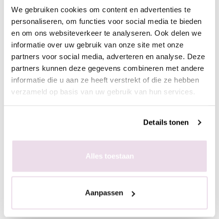
min UV)
We gebruiken cookies om content en advertenties te
Breng een dunne laag Be Jeweled Cateye aan en hard
personaliseren, om functies voor social media te bieden
deze uit (30 sec Sunlight, 2 min UV)
en om ons websiteverkeer te analyseren. Ook delen we
Breng een tweede dunne laag gellak aan en hard deze uit
informatie over uw gebruik van onze site met onze
(30 sec Sunlight, 2 min UV)
partners voor social media, adverteren en analyse. Deze
-Breng een topcoat aan en hard deze uit (30 sec Sunlight,
partners kunnen deze gegevens combineren met andere
informatie die u aan ze heeft verstrekt of die ze hebben
2 min UV) bijvoorbeeld de Base/Top of Next Topgel
verzameld op basis van uw gebruik van hun services.
Be Jeweled Cateye CA21 (Chameleon) Bruin met
Details tonen
glitter aanbrengen op kunstnagels:
Breng de kunstnagels aan zoals gebruikelijk en vijl deze
Alles toestaan
in model
Verwijder de stofresten
Breng een donkere kleur gellak aan als ondergrond
Aanpassen
(bijvoorbeeld zwart) en hard deze uit (30 sec Sunlight, 2
min UV)