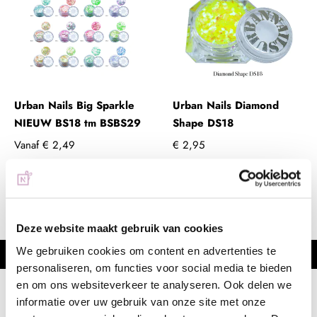
Urban Nails Big Sparkle
Urban Nails Diamond
NIEUW BS18 tm BSBS29
Shape DS18
Vanaf
€ 2,49
€ 2,95
+ In winkelwagen
+ In winkelwagen
(€ 3,01 incl. btw)
(€ 3,57 incl. btw)
Deze website maakt gebruik van cookies
We gebruiken cookies om content en advertenties te
Voor 15:00 besteld =
vandaag verzonden
personaliseren, om functies voor social media te bieden
en om ons websiteverkeer te analyseren. Ook delen we
informatie over uw gebruik van onze site met onze