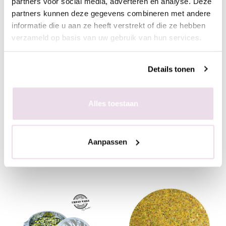
partners voor social media, adverteren en analyse. Deze
partners kunnen deze gegevens combineren met andere
informatie die u aan ze heeft verstrekt of die ze hebben
verzameld op basis van uw gebruik van hun services.
Details tonen
Urban Nails Diamond
Urban Nails Diamond
Shape DS27
Shape DS45
Alles toestaan
€ 2,95
€ 2,95
+ In winkelwagen
+ In winkelwagen
Aanpassen
(€ 3,57 incl. btw)
(€ 3,57 incl. btw)