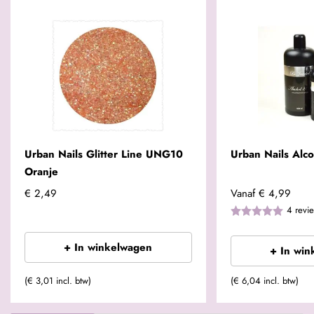
Urban Nails Glitter Line UNG10
Urban Nails Alc
Oranje
€ 2,49
Vanaf
€ 4,99
4
revi
+ In winkelwagen
+ In win
(€ 3,01 incl. btw)
(€ 6,04 incl. btw)