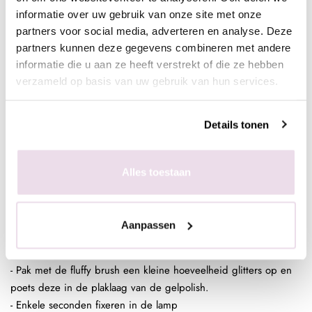
base/topof next top, kunstnagels high shine, glossy top of next
informatie over uw gebruik van onze site met onze
top)
partners voor social media, adverteren en analyse. Deze
partners kunnen deze gegevens combineren met andere
informatie die u aan ze heeft verstrekt of die ze hebben
In de plaklaag van de clear gelpolish (voor een optimaal
verzameld op basis van uw gebruik van hun services.
kleurbehoud van de glitter)
- Bereid de natuurlijke nagel voor door de glans te verwijderen,
Details tonen
dehydrateren met magic prep en de ultrabond aan te brengen
- Breng de rubber base, superbond base gel, of Be Jeweled
base/top aan
Alles toestaan
- Pak met de fluffy brush een kleine hoeveelheid glitters op en
poets deze in de plaklaag van de gelpolish.
- Enkele seconden fixeren in de lamp
Aanpassen
- Breng de rubber base, superbond base gel, of Be Jeweled
base/top aan
- Pak met de fluffy brush een kleine hoeveelheid glitters op en
poets deze in de plaklaag van de gelpolish.
- Enkele seconden fixeren in de lamp