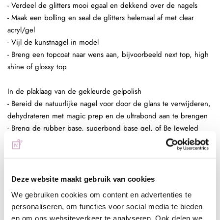
- Verdeel de glitters mooi egaal en dekkend over de nagels
- Maak een bolling en seal de glitters helemaal af met clear
acryl/gel
- Vijl de kunstnagel in model
- Breng een topcoat naar wens aan, bijvoorbeeld next top, high
shine of glossy top
In de plaklaag van de gekleurde gelpolish
- Bereid de natuurlijke nagel voor door de glans te verwijderen,
dehydrateren met magic prep en de ultrabond aan te brengen
- Breng de rubber base, superbond base gel, of Be Jeweled
base/top aan
- Kies een gelpolish naar wens, breng deze 2 dunne lagen aan
(telkens uitharden, 30 sec sunlight, 2 min UV)
- Pak met de fluffy brush een kleine hoeveelheid glitters op en
Deze website maakt gebruik van cookies
poets deze in de plaklaag van de gelpolish.
We gebruiken cookies om content en advertenties te
- Enkele seconden fixeren in de lamp
personaliseren, om functies voor social media te bieden
- Aflakken met topcoat (voor de natuurlijke nagels Be Jeweled
en om ons websiteverkeer te analyseren. Ook delen we