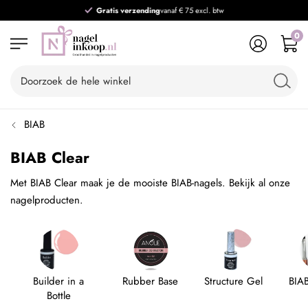
Gratis verzending
vanaf € 75 excl. btw
0
BIAB
BIAB Clear
Met BIAB Clear maak je de mooiste BIAB-nagels. Bekijk al onze
nagelproducten.
Builder in a
Rubber Base
Structure Gel
BIA
Bottle