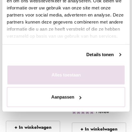
+ In winkelwagen
+ In winkelwagen
en om ons websiteverkeer te analyseren. Ook delen we
informatie over uw gebruik van onze site met onze
(€ 12,09 incl. btw)
(€ 24,19 incl. btw)
partners voor social media, adverteren en analyse. Deze
partners kunnen deze gegevens combineren met andere
informatie die u aan ze heeft verstrekt of die ze hebben
verzameld op basis van uw gebruik van hun services.
Details tonen
Alles toestaan
Urban Nails Structure
Peekaboo Glitter Fading
Gel| 8 gram | Professor
met BIAB & Rubber Base
Aanpassen
€ 9,99
Vanaf
€ 2,49
1
review
+ In winkelwagen
+ In winkelwagen