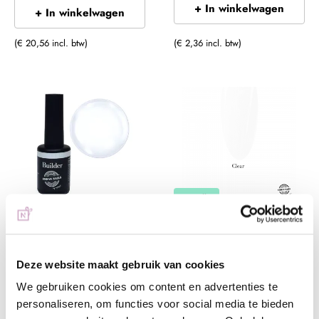
+ In winkelwagen
+ In winkelwagen
(€ 20,56 incl. btw)
(€ 2,36 incl. btw)
Bestseller
Urban Nails Builder in a
Urban Nails Rubber Base
Bottle BB20 | Clear
Gel Clear
Vanaf
€ 9,99
Vanaf
€ 19,99
Deze website maakt gebruik van cookies
1
review
32
reviews
We gebruiken cookies om content en advertenties te
personaliseren, om functies voor social media te bieden