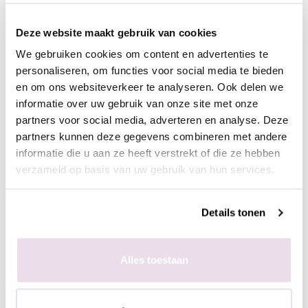
Next Generation NG06
Next Generation NG37
Deze website maakt gebruik van cookies
Donker Rood
Rood
We gebruiken cookies om content en advertenties te
€ 3,99
€ 3,99
personaliseren, om functies voor social media te bieden
en om ons websiteverkeer te analyseren. Ook delen we
informatie over uw gebruik van onze site met onze
+ In winkelwagen
+ In winkelwagen
partners voor social media, adverteren en analyse. Deze
partners kunnen deze gegevens combineren met andere
(€ 4,83 incl. btw)
(€ 4,83 incl. btw)
informatie die u aan ze heeft verstrekt of die ze hebben
verzameld op basis van uw gebruik van hun services.
Details tonen
Alles toestaan