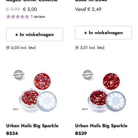
€ 9,99
€ 5,00
Vanaf
€ 2,49
1
review
+ In winkelwagen
+ In winkelwagen
(€ 6,05 incl. btw)
(€ 3,01 incl. btw)
Urban Nails Big Sparkle
Urban Nails Big Sparkle
BS34
BS39