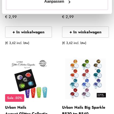
Aanpassen
Shattered Glas Line SG13
Shattered Glas Line SG14
€ 2,99
€ 2,99
+ In winkelwagen
+ In winkelwagen
(€ 3,62 incl. btw)
(€ 3,62 incl. btw)
Sale -50%
Urban Nails
Urban Nails Big Sparkle
August Glitter Collectie
BS30 tm BS40