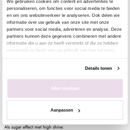
We gebruiken cookies om content en advertenties te
- Vijl de kunstnagel in model
personaliseren, om functies voor social media te bieden
- Breng een topcoat naar wens aan, bijvoorbeeld next top, high
en om ons websiteverkeer te analyseren. Ook delen we
shine of glossy top
informatie over uw gebruik van onze site met onze
In de plaklaag van de gekleurde gelpolish
partners voor social media, adverteren en analyse. Deze
- Bereid de natuurlijke nagel voor door de glans te verwijderen,
partners kunnen deze gegevens combineren met andere
dehydrateren met magic prep en de ultrabond aan te brengen
informatie die u aan ze heeft verstrekt of die ze hebben
- Breng de rubber base, superbond base gel, of Be Jeweled
verzameld op basis van uw gebruik van hun services.
base/top aan
- Kies een gelpolish naar wens, breng deze 2 dunne lagen aan
Details tonen
(telkens uitharden, 30 sec sunlight, 2 min UV)
- Pak met de fluffy brush een kleine hoeveelheid glitters op en
poets deze in de plaklaag van de gelpolish.
Alles toestaan
- Enkele seconden fixeren in de lamp
- Aflakken met topcoat (voor de natuurlijke nagels Be Jeweled
base/top of next top, kunstnagels high shine, glossy top of next
Aanpassen
top)
Als sugar effect met high shine: