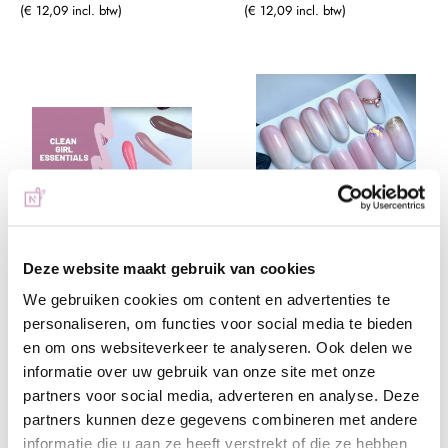
(€ 12,09 incl. btw)
(€ 12,09 incl. btw)
Sale
Sale
Clean Girl Astheatic
Fast babyboom met
Deze website maakt gebruik van cookies
Essentials
gellak
We gebruiken cookies om content en advertenties te
Vanaf
€ 9,99
Vanaf
€ 2,49
personaliseren, om functies voor social media te bieden
en om ons websiteverkeer te analyseren. Ook delen we
informatie over uw gebruik van onze site met onze
+ In winkelwagen
+ In winkelwagen
partners voor social media, adverteren en analyse. Deze
partners kunnen deze gegevens combineren met andere
(€ 12,09 incl. btw)
(€ 3,01 incl. btw)
informatie die u aan ze heeft verstrekt of die ze hebben