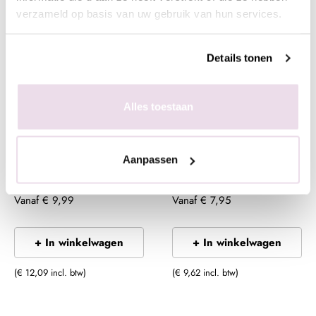
verzameld op basis van uw gebruik van hun services.
Details tonen
Alles toestaan
Sale
Kingsday Inspiration
Nudie Summer
Aanpassen
Inspiration
Vanaf
€ 9,99
Vanaf
€ 7,95
+ In winkelwagen
+ In winkelwagen
(€ 12,09 incl. btw)
(€ 9,62 incl. btw)