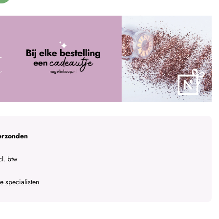
erzonden
l. btw
 specialisten