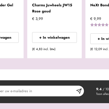
lder Gel
Charms Juwheels JW15
NeXt Bond
Rose goud
€ 3,99
€ 9,99
lwagen
+ In winkelwagen
+ In 
(€ 4,83 incl. btw)
(€ 12,09 incl.
9.4
/ 10
Toon alles