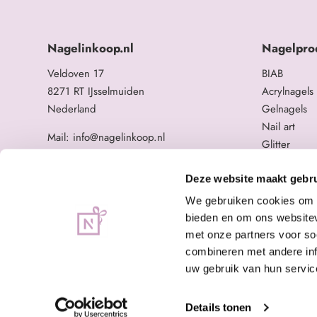
Nagelinkoop.nl
Nagelpro
Veldoven 17
BIAB
8271 RT IJsselmuiden
Acrylnagels
Nederland
Gelnagels
Nail art
Mail: info@nagelinkoop.nl
Glitter
Tel: 06-11588784
Opleidingen
BTW nummer: NL863104678B01
Overige na
Deze website maakt gebru
KvK nummer: 84123672
We gebruiken cookies om c
bieden en om ons websitev
met onze partners voor so
combineren met andere inf
uw gebruik van hun servic
Details tonen