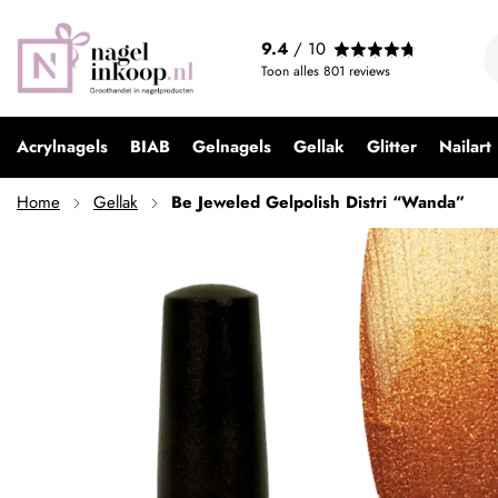
Be Jeweled Gelpolish Distri “Wanda”
9.4
/ 10
€ 9,99
Toon alles
801
reviews
Acrylnagels
BIAB
Gelnagels
Gellak
Glitter
Nailart
Home
Gellak
Be Jeweled Gelpolish Distri “Wanda”