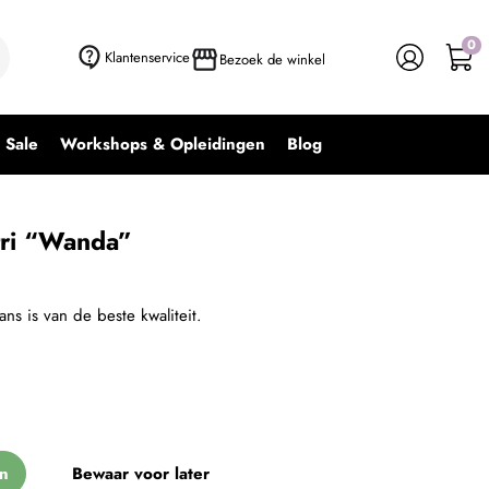
0
+ In winkelwagen
-
+
Klantenservice
Bezoek de winkel
Sale
Workshops & Opleidingen
Blog
tri “Wanda”
ns is van de beste kwaliteit.
n
Bewaar voor later