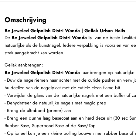
Omschrijving
Be Jeweled Gelpolish Distri Wanda | Gellak Urban Nails
De
Be Jeweled Gelpolish Distri Wanda is
van de beste kwalitei
natuurlijke als de kunstnagel. Iedere verpakking is voorzien van ee
strak aangebracht kan worden.
Gellak aanbrengen:
Be Jeweled Gelpolish Distri Wanda
aanbrengen op natuurlijke 
- Duw de nagelriemen naar achter met de cuticle pusher en verw
huidcellen van de nagelplaat met de cuticle clean flame bit.
- Verwijder de glans van de natuurlijke nagels met een buffer of zac
- Dehydrateer de natuurlijke nagels met magic prep
- Breng de ultrabond (primer) aan
- Breng een dunne laag basecoat aan en hard deze uit (30 sec Sun
Rubber Base, Superbond Base of de Base/Top
- Optioneel kun je een kleine bolling bouwen met rubber base of s