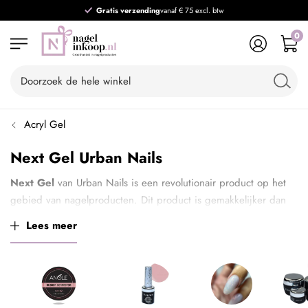
Gratis verzending
vanaf € 75 excl. btw
0
Acryl Gel
Next Gel Urban Nails
Next Gel
van Urban Nails is een revolutionair product op het
gebied van nagelproducten. Dit product is gemakkelijker dan
acryl, fijner dan gel en heeft een perfecte hechting. Plaats
Lees meer
binnen 60 minuten een nieuwe set nagels of werk de nagel bij
in slechts 45 minuten.