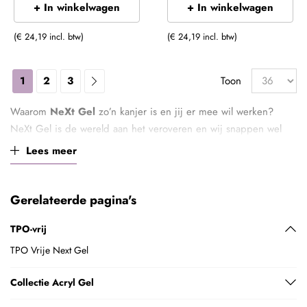
+ In winkelwagen
+ In winkelwagen
(€ 24,19 incl. btw)
(€ 24,19 incl. btw)
1
2
3
Toon
Waarom
NeXt Gel
zo’n kanjer is en jij er mee wil werken?
NeXt Gel is de wereld aan het veroveren en wij snappen wel
waarom.
Lees meer
NeXt Gel is als het slimmere zusje van acryl. Het is absoluut een
revolutionair product in het nagelproductenschap. Een paar
Gerelateerde pagina's
wapenfeiten van deze supergel opgesomd: NeXt Gel is fijner
TPO-vrij
dan gel, gemakkelijker aan te brengen dan acryl, heeft een
perfecte hechting, is prettig om te vijlen en heeft een prettige
TPO Vrije Next Gel
geur.
What’s not to love
, inderdaad.
Collectie Acryl Gel
NeXt Gel versus acryl