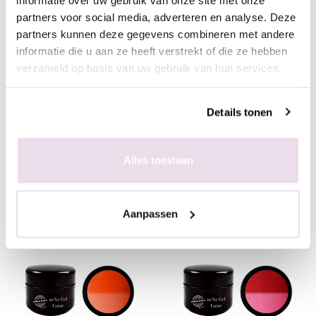
partners voor social media, adverteren en analyse. Deze
partners kunnen deze gegevens combineren met andere
informatie die u aan ze heeft verstrekt of die ze hebben
verzameld op basis van uw gebruik van hun services.
NeXt Gel Color NC17
NeXt Gel Color NC18
Blauw
Rood
Details tonen
€ 9,99
€ 9,99
Alles toestaan
+ In winkelwagen
+ In winkelwagen
(€ 12,09 incl. btw)
(€ 12,09 incl. btw)
Aanpassen