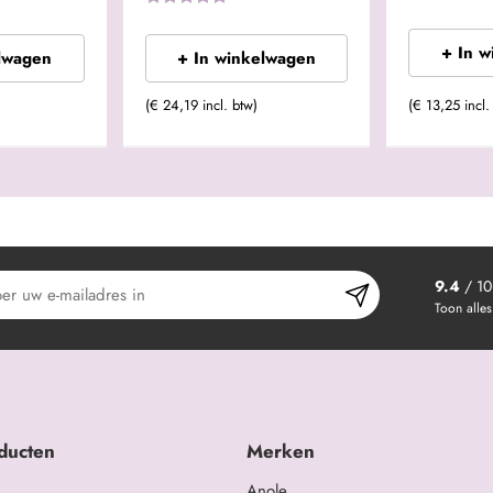
+ In 
lwagen
+ In winkelwagen
(€ 24,19 incl. btw)
(€ 13,25 incl.
9.4
/ 10
Toon alles
ducten
Merken
Anole