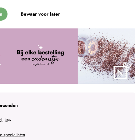
n
Bewaar voor later
erzonden
l. btw
 specialisten