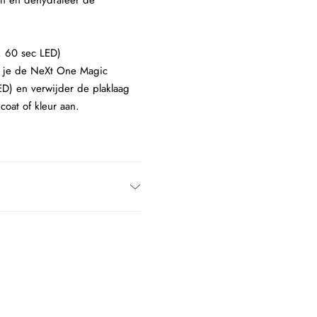
ren en dehydrateer de
, 60 sec LED)
ik je de NeXt One Magic
ED) en verwijder de plaklaag
coat of kleur aan.