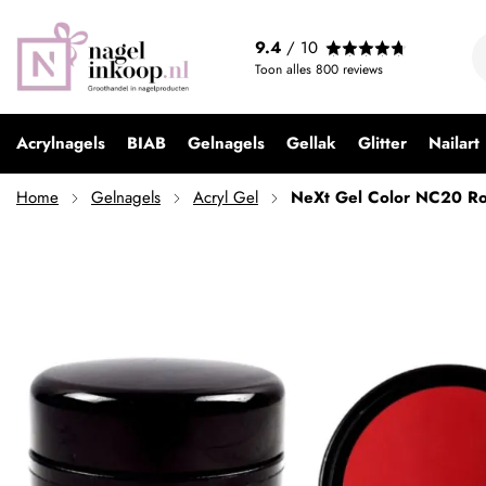
NeXt Gel Color NC20 Rood
9.4
/ 10
€ 9,99
Toon alles
800
reviews
Acrylnagels
BIAB
Gelnagels
Gellak
Glitter
Nailart
Home
Gelnagels
Acryl Gel
NeXt Gel Color NC20 R