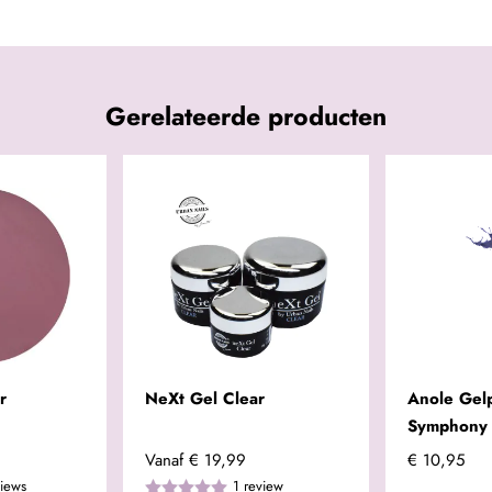
Gerelateerde producten
r
NeXt Gel Clear
Anole Gelp
Symphony
Vanaf
€ 19,99
€ 10,95
views
1
review