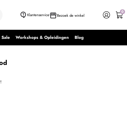
0
+ In winkelwagen
-
+
Klantenservice
Bezoek de winkel
Sale
Workshops & Opleidingen
Blog
od
!