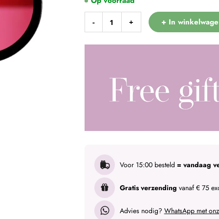
Op voorraad
+ In winkelwage
-
+
Voor 15:00 besteld
= vandaag v
Gratis verzending
vanaf € 75 exc
Advies nodig?
WhatsApp met onze