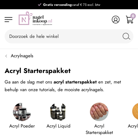
Gratis verzending
vanaf € 75 excl. btw
0
Acrylnagels
Acryl Starterspakket
Ga aan de slag met ons
acryl starterspakket
en zet, met
behulp van onze tutorials, de mooiste acrylnagels.
Acryl Poeder
Acryl Liquid
Acryl
Acryl
Starterspakket