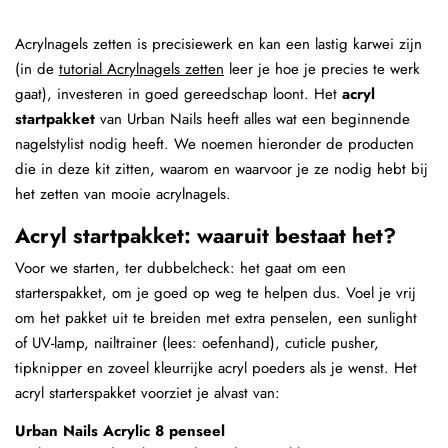
Acrylnagels zetten is precisiewerk en kan een lastig karwei zijn
(in de
tutorial Acrylnagels zetten
leer je hoe je precies te werk
gaat), investeren in goed gereedschap loont. Het
acryl
startpakket
van Urban Nails heeft alles wat een beginnende
nagelstylist nodig heeft. We noemen hieronder de producten
die in deze kit zitten, waarom en waarvoor je ze nodig hebt bij
het zetten van mooie acrylnagels.
Acryl startpakket: waaruit bestaat het?
Voor we starten, ter dubbelcheck: het gaat om een
starterspakket, om je goed op weg te helpen dus. Voel je vrij
om het pakket uit te breiden met extra penselen, een sunlight
of UV-lamp, nailtrainer (lees: oefenhand), cuticle pusher,
tipknipper en zoveel kleurrijke acryl poeders als je wenst. Het
acryl starterspakket voorziet je alvast van:
Urban Nails Acrylic 8 penseel