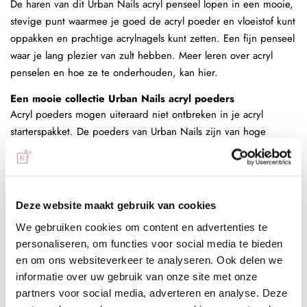
De haren van dit Urban Nails acryl penseel lopen in een mooie,
stevige punt waarmee je goed de acryl poeder en vloeistof kunt
oppakken en prachtige acrylnagels kunt zetten. Een fijn penseel
waar je lang plezier van zult hebben. Meer leren over acryl
penselen en hoe ze te onderhouden, kan hier.
Een mooie collectie Urban Nails acryl poeders
Acryl poeders mogen uiteraard niet ontbreken in je acryl
starterspakket. De poeders van Urban Nails zijn van hoge
kwaliteit en vormen een ijzersterke basis voor mooie
acrylnagels. Ze hebben een snelle uithardingstijd en zijn
geschikt voor nagelbed verlenging met babyboomnagels, het
zetten van French manicure, maar ook voor knappe nailart. De
Deze website maakt gebruik van cookies
poeders die je in dit starterspakket vindt:
We gebruiken cookies om content en advertenties te
Urban Nails acryl poeder
personaliseren, om functies voor social media te bieden
en om ons websiteverkeer te analyseren. Ook delen we
Extreme White 10g
informatie over uw gebruik van onze site met onze
Urban Nails acryl poeder Perfect Clear 10g
partners voor social media, adverteren en analyse. Deze
Urban Nails acryl poeder Pink Blush 10g