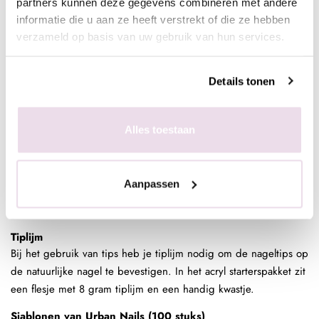
partners kunnen deze gegevens combineren met andere
Urban Nails acryl poeder Cover Pink 10g
informatie die u aan ze heeft verstrekt of die ze hebben
Urban Nails acryl poeder Milky Pink 10g
verzameld op basis van uw gebruik van hun services.
Coffin Tips (100 stuks)
De coffin nagel is razendpopulair. In het acryl starterspakket
Details tonen
vind je honderd coffin tips. Je kunt er sets op maken om aan
klanten te laten zien, je kunt ze gebruiken om technieken op te
oefenen, maar je kunt ze met tiplijm ook op natuurlijke nagels
Alles toestaan
plakken – geschikt voor klanten die liever geen vaste
kunstnagels willen, maar voor een speciale gelegenheid mooie
lange nagels wensen die ze erna gemakkelijk kunnen
Aanpassen
verwijderen. De Urban Nails coffin tips zijn handig gesorteerd
van maat 1 tot 10.
Tiplijm
Bij het gebruik van tips heb je tiplijm nodig om de nageltips op
de natuurlijke nagel te bevestigen. In het acryl starterspakket zit
een flesje met 8 gram tiplijm en een handig kwastje.
Sjablonen van Urban Nails (100 stuks)