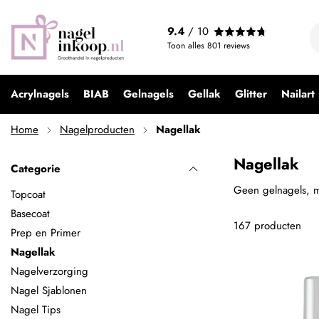
9.4
/ 10
Toon alles
801
reviews
Acrylnagels
BIAB
Gelnagels
Gellak
Glitter
Nailart
Home
Nagelproducten
Nagellak
Nagellak
Categorie
Geen gelnagels, m
Topcoat
Basecoat
167
producten
Prep en Primer
Nagellak
Nagelverzorging
Nagel Sjablonen
Nagel Tips