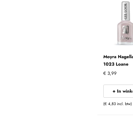
Moyra Nagell
1023 Loane
€ 3,99
+ In win
(€ 4,83 incl. btw)