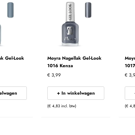
ak Gel-Look
Moyra Nagellak Gel-Look
Moyr
1016 Kenza
1017
€ 3,99
€ 3,
kelwagen
+ In winkelwagen
(€ 4,83 incl. btw)
(€ 4,8