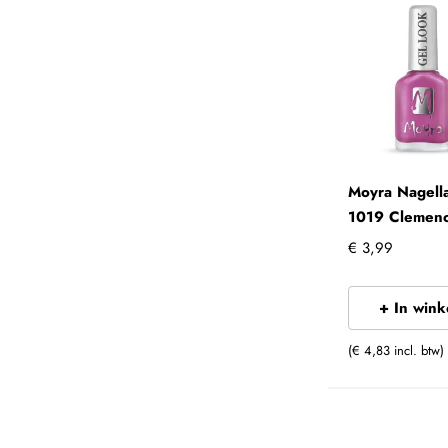
Moyra Nagell
1019 Clemen
€ 3,99
+ In win
(€ 4,83 incl. btw)