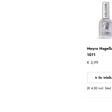
Moyra Nagell
1011
€ 3,99
+ In win
(€ 4,83 incl. btw)