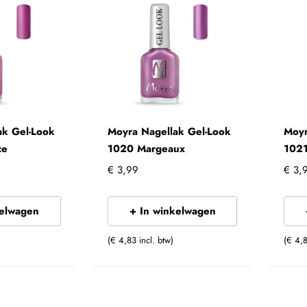
ak Gel-Look
Moyra Nagellak Gel-Look
Moyr
ce
1020 Margeaux
102
€ 3,99
€ 3,
kelwagen
+ In winkelwagen
(€ 4,83 incl. btw)
(€ 4,8