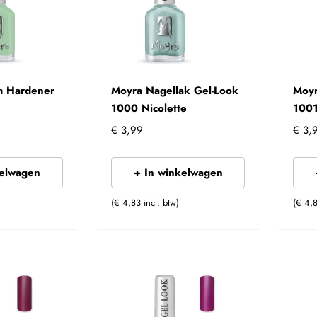
m Hardener
Moyra Nagellak Gel-Look
Moyr
1000 Nicolette
100
€ 3,99
€ 3,
kelwagen
+ In winkelwagen
(€ 4,83 incl. btw)
(€ 4,8