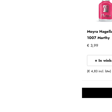
Moyra Nagell
1007 Marthy
€ 3,99
+ In win
(€ 4,83 incl. btw)