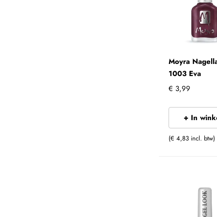
Moyra Nagell
1003 Eva
€ 3,99
+ In win
(€ 4,83 incl. btw)