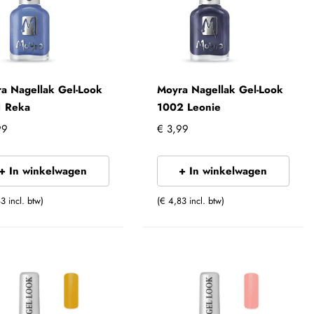
a Nagellak Gel-Look
Moyra Nagellak Gel-Look
1 Reka
1002 Leonie
99
€ 3,99
+ In winkelwagen
+ In winkelwagen
3 incl. btw)
(€ 4,83 incl. btw)