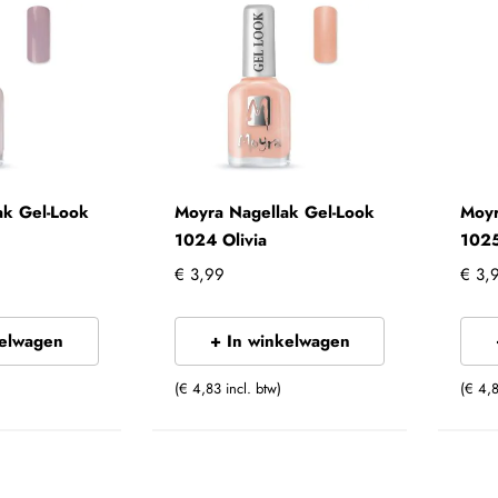
ak Gel-Look
Moyra Nagellak Gel-Look
Moyr
1024 Olivia
1025
€ 3,99
€ 3,
kelwagen
+ In winkelwagen
(€ 4,83 incl. btw)
(€ 4,8