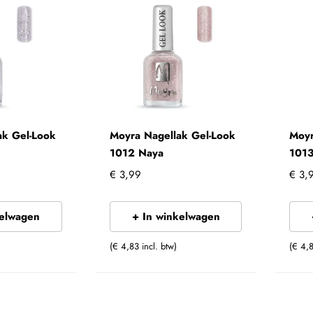
ak Gel-Look
Moyra Nagellak Gel-Look
Moyr
1012 Naya
1013
€ 3,99
€ 3,
kelwagen
+ In winkelwagen
(€ 4,83 incl. btw)
(€ 4,8