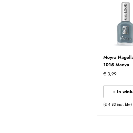
Moyra Nagell
1015 Maeva
€ 3,99
+ In win
(€ 4,83 incl. btw)