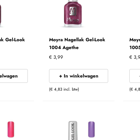
ak Gel-Look
Moyra Nagellak Gel-Look
Moyr
1004 Agethe
1005
€ 3,99
€ 3,
kelwagen
+ In winkelwagen
(€ 4,83 incl. btw)
(€ 4,8