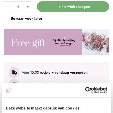
+ In winkelwagen
-
+
Bewaar voor later
Voor 15:00 besteld
= vandaag verzonden
Gratis verzending
vanaf € 75 excl. btw
Advies nodig?
WhatsApp met onze specialisten
Deze website maakt gebruik van cookies