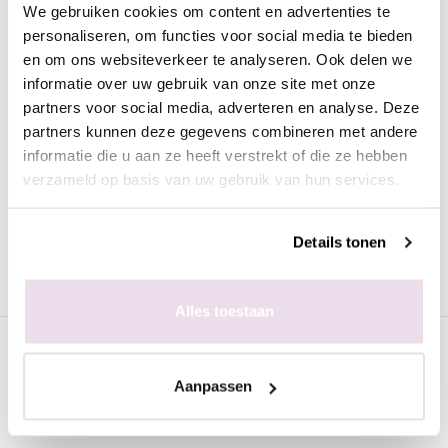
We gebruiken cookies om content en advertenties te
Omschrijving
personaliseren, om functies voor social media te bieden
en om ons websiteverkeer te analyseren. Ook delen we
Moyra Calcium Hardener
informatie over uw gebruik van onze site met onze
De calcium hardener van Moyra is een verzorgende lak, speciaal voor
partners voor social media, adverteren en analyse. Deze
de zwakkere nagels. Door de cellulosevezels in het product worden de
partners kunnen deze gegevens combineren met andere
nagels versterkt en wordt voorkomen dat dunne nagels scheuren. Dit
informatie die u aan ze heeft verstrekt of die ze hebben
product bied bescherming aan de nagels, versterkt deze en stimuleerd
verzameld op basis van uw gebruik van hun services.
de groei.
De nail hardener kan enkel als verstevigend laagje aangebracht
Details tonen
worden of als basecoat onder de moyra gel-look nagellak om zo als
verzorgende basis te dienen.
Alles toestaan
Specificaties
Aanpassen
Gerelateerde pagina's