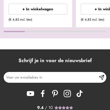
+ In winkelwagen
+ In win
(€ 4,83 incl. btw)
(€ 4,83 incl. btw)
Schrijf je in voor de nieuwsbrief
9.4
/ 10