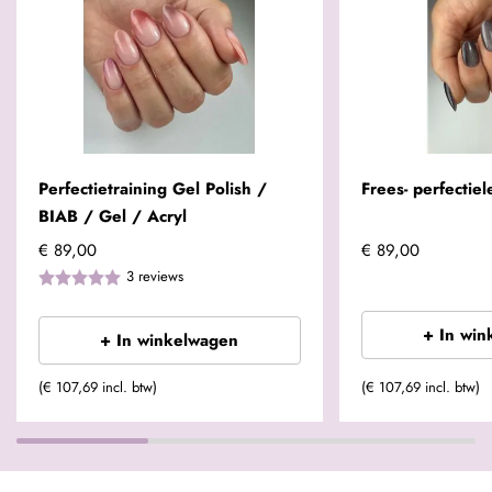
Perfectietraining Gel Polish /
Frees- perfectiel
BIAB / Gel / Acryl
€ 89,00
€ 89,00
3
reviews
+ In win
+ In winkelwagen
(€ 107,69 incl. btw)
(€ 107,69 incl. btw)