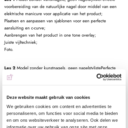
voorbereiding van de natuurlijke nagel door middel van een
elektrische manicure voor applicatie van het product;
Plaatsen en aanpassen van sjablonen voor een perfecte
aansluiting en c-curve;
Aanbrengen van het product in one tone overlay;
Juiste vijltechniek;
Foto.
Les 2
Model zonder kunstnagels, geen nagelstylistePerfecte
voorbereiding van de natuurlijke nagel door middel van een
elektrische manicure voor applicatie van het product;
Plaatsen en aanpassen van sjablonen voor een perfecte
aansluiting en c-curve;
Deze website maakt gebruik van cookies
Aanbrengen van het product in reverse techniek;
We gebruiken cookies om content en advertenties te
Juiste vijltechniek;
personaliseren, om functies voor social media te bieden
Foto.
en om ons websiteverkeer te analyseren. Ook delen we
informatie over uw gebruik van onze site met onze