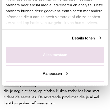
partners voor social media, adverteren en analyse. Deze
Les 3
Model met minimaal 2 weken uitgroei, geen
partners kunnen deze gegevens combineren met andere
nagelstylisteVerwijderen van het oude product door middel van
informatie die u aan ze heeft verstrekt of die ze hebben
de elektrische frees;
verzameld op basis van uw gebruik van hun services.
Perfecte voorbereiding van de natuurlijke nagel door middel
van een elektrische manicure voor applicatie van het nieuwe
product;
Details tonen
Aanbrengen van het product in one tone overlay of reverse;
Juiste vijltechniek;
Alles toestaan
Foto.
Benodigdheden omscholing module nextgel:
Aanpassen
- Hier vind je het lespakket:
https://www.nagelinkoop.nl/next-
omscholing-pakket
Je kunt hiervan enkel de producten bestellen
die je nog niet hebt, op afhalen klikken zodat het klaar staat
tijdens de eerste les. De resterende producten die je al wel
hebt kun je dan zelf meenemen.