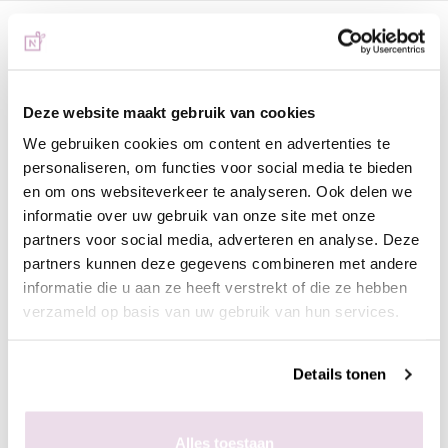
Omschrijving
Urban Nails Next Gel Bare Blossom
Deze website maakt gebruik van cookies
Hét revolutionaire product van dit moment! Gemakkelijker dan
We gebruiken cookies om content en advertenties te
acryl, fijner dan gel, perfecte hechting, revolutionair, snel, zalig
personaliseren, om functies voor social media te bieden
om te vijlen en heeft een heerlijke geur.
en om ons websiteverkeer te analyseren. Ook delen we
Deze mooie next gel is uitermate geschikt voor het maken van
informatie over uw gebruik van onze site met onze
je one tone nagel, nagelbed van de french manicure of
partners voor social media, adverteren en analyse. Deze
babyboom.
partners kunnen deze gegevens combineren met andere
informatie die u aan ze heeft verstrekt of die ze hebben
Werkwijze:
verzameld op basis van uw gebruik van hun services.
- Bereid de natuurlijke nagel voor door de glans te verwijderen
en dehydrateer de natuurlijke nagel met Magic Prep
Details tonen
- Breng de NeXt Bond aan
- Breng de NeXt Basegel aan en hard deze uit (2 minuten UV,
60 sec LED)
Alles toestaan