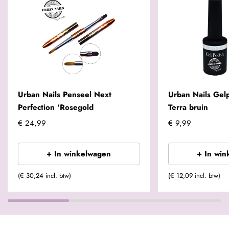
Urban Nails Penseel Next
Urban Nails Gel
Perfection 'Rosegold
Terra bruin
€ 24,99
€ 9,99
+ In winkelwagen
+ In win
(€ 30,24 incl. btw)
(€ 12,09 incl. btw)