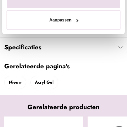
- Styleer met de NeXt Gel om dit vloeiend te styleren gebruik je
de NeXt One Magic Liquid, had na het aanbrengen uit (2
minuten UV, 60 sec LED)
Aanpassen
- Vijl het product na het uitharden in model en breng een
topcoat of kleur aan.
Specificaties
Gerelateerde pagina's
Nieuw
Acryl Gel
Gerelateerde producten