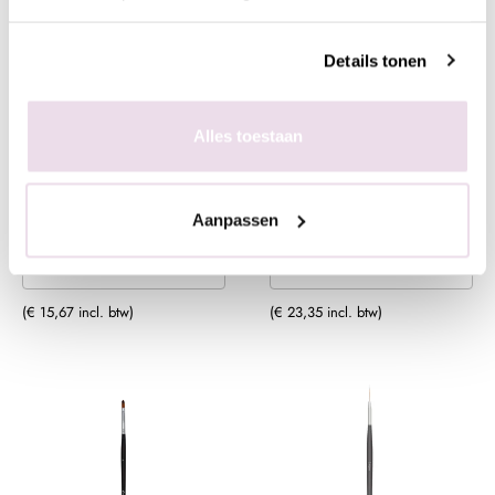
Details tonen
Anole Penseel Ombre
Anole Penseel Oval met
Alles toestaan
dop
€ 12,95
€ 19,30
Aanpassen
+ In winkelwagen
+ In winkelwagen
(€ 15,67 incl. btw)
(€ 23,35 incl. btw)