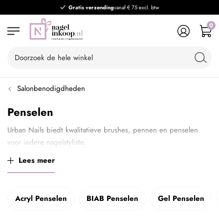
Gratis verzending
vanaf € 75 excl. btw
0
Salonbenodigdheden
Penselen
Urban Nails biedt kwalitatieve brushes, pennen en penselen
voor iedere nagelstyliste.
Lees meer
Let op, vooraf dien je altijd de arabische gom uit het penseel te
verwijderen. Daarna kan het penseel pas gebruikt worden in de
liquid, gel of verf. Wij raden het af om penseelreiniger te
gebruiken om beschadigingen aan de haren van het penseel te
Acryl Penselen
BIAB Penselen
Gel Penselen
voorkomen.