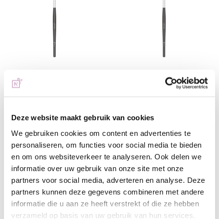
Anole Penseel Lipstick
Anole Penseel Lipstick
met dop
zonder dop
€ 19,30
€ 12,95
Deze website maakt gebruik van cookies
We gebruiken cookies om content en advertenties te
+ In winkelwagen
+ In winkelwagen
personaliseren, om functies voor social media te bieden
(€ 23,35 incl. btw)
(€ 15,67 incl. btw)
en om ons websiteverkeer te analyseren. Ook delen we
informatie over uw gebruik van onze site met onze
partners voor social media, adverteren en analyse. Deze
partners kunnen deze gegevens combineren met andere
informatie die u aan ze heeft verstrekt of die ze hebben
verzameld op basis van uw gebruik van hun services.