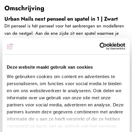
Omschrijving
Urban Nails next penseel en spatel in 1 | Zwart
Dit penseel is hét penseel voor het aanbrengen en modelleren
van de nextgel. Aan de ene zijde zit een spatel waarmee je
gemakkelijk een goed bol uit de pot of tube kunt halen. Na
deze op de nagel te hebben geplaatst kun je het product
modelleren met het penseel. Maak het penseel wel vochtig met
de next one of next two magic liquid zodat de gel niet aan het
Deze website maakt gebruik van cookies
penseel blijft plakken.
We gebruiken cookies om content en advertenties te
personaliseren, om functies voor social media te bieden
en om ons websiteverkeer te analyseren. Ook delen we
informatie over uw gebruik van onze site met onze
partners voor social media, adverteren en analyse. Deze
partners kunnen deze gegevens combineren met andere
informatie die u aan ze heeft verstrekt of die ze hebben
Specificaties
verzameld op basis van uw gebruik van hun services.