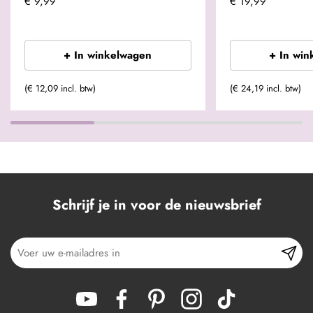
€ 9,99
€ 19,99
+ In winkelwagen
+ In win
(€ 12,09 incl. btw)
(€ 24,19 incl. btw)
Schrijf je in voor de nieuwsbrief