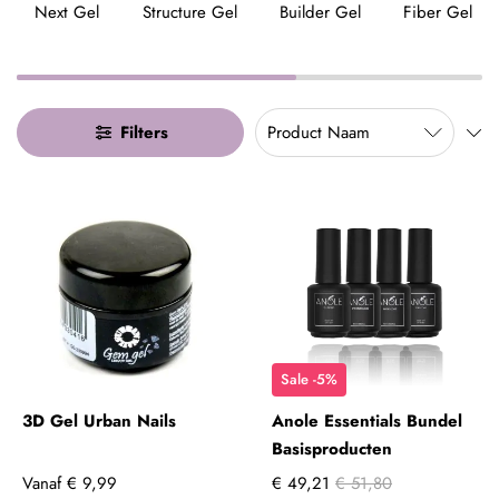
Next Gel
Structure Gel
Builder Gel
Fiber Gel
gemakkelijk kunt bouwen en een mooie bolling op de
natuurlijke nagel kunt maken.
Filters
Sale -5%
3D Gel Urban Nails
Anole Essentials Bundel
Basisproducten
Vanaf
€ 9,99
€ 49,21
€ 51,80