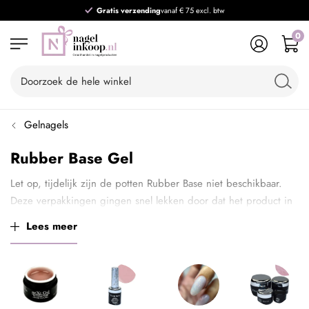
Gratis verzending
vanaf € 75 excl. btw
0
Gelnagels
Rubber Base Gel
Let op, tijdelijk zijn de potten Rubber Base niet beschikbaar.
Deze verpakkingen gingen snel lekken door dat het product in
het schroefdraad liep. Werk je graag uit een pot? Bestel 1 van
Lees meer
de lege gel potten en een 100ml Rubber Base Refill en vul je
eigen potten!
De
Rubber Base
Gel
van Urban Nails is uitermate geschikt
voor de versteviging van probleemnagels. De gel heeft een
goede hechting en een hele hoge viscositeit, waardoor je heel