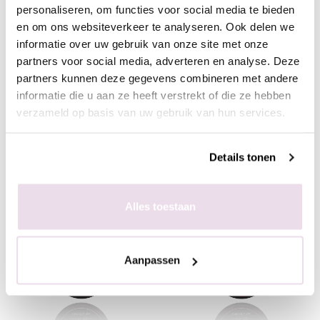
personaliseren, om functies voor social media te bieden
en om ons websiteverkeer te analyseren. Ook delen we
informatie over uw gebruik van onze site met onze
Anole Rubber Corrector
Anole Rubber Corrector
partners voor social media, adverteren en analyse. Deze
17
18
partners kunnen deze gegevens combineren met andere
informatie die u aan ze heeft verstrekt of die ze hebben
€ 15,95
€ 15,95
verzameld op basis van uw gebruik van hun services.
+ In winkelwagen
+ In winkelwagen
Details tonen
(€ 19,30 incl. btw)
(€ 19,30 incl. btw)
Alles toestaan
Aanpassen