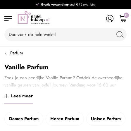
Gratis verzending
vanaf € 75 excl. btw
0
Parfum
Vanille Parfum
Zoek je een heerlijke Vanille Parfum? Ontdek de overheerlijke
vanille geuren van Joyfull Journey. Vandaag voor 16:00 uur
besteld = vandaag verzonden ✓ Shop direct!
Lees meer
Dames Parfum
Heren Parfum
Unisex Parfum