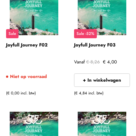
Sale
Sale -52%
Joyfull Journey F02
Joyfull Journey F03
Vanaf
€ 8,26
€ 4,00
Niet op voorraad
+ In winkelwagen
(€ 0,00 incl. btw)
(€ 4,84 incl. btw)