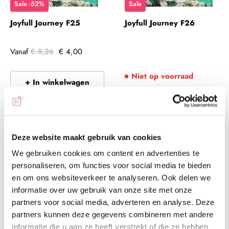
Sale -52%
Sale
Joyfull Journey F25
Joyfull Journey F26
Vanaf
€ 8,26
€ 4,00
Niet op voorraad
+ In winkelwagen
(€ 0,00 incl. btw)
(€ 4,84 incl. btw)
Deze website maakt gebruik van cookies
We gebruiken cookies om content en advertenties te
personaliseren, om functies voor social media te bieden
en om ons websiteverkeer te analyseren. Ook delen we
informatie over uw gebruik van onze site met onze
partners voor social media, adverteren en analyse. Deze
Sale -52%
Sale
partners kunnen deze gegevens combineren met andere
informatie die u aan ze heeft verstrekt of die ze hebben