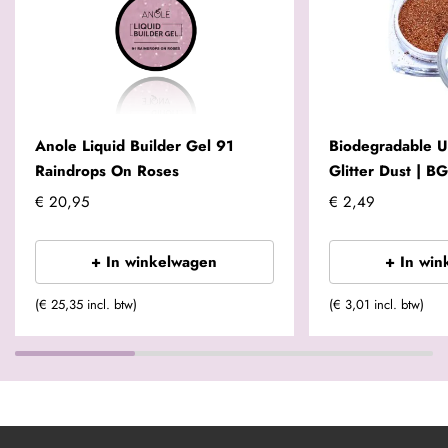
Anole Liquid Builder Gel 91
Biodegradable U
Raindrops On Roses
Glitter Dust | 
€ 20,95
€ 2,49
+ In winkelwagen
+ In win
(€ 25,35 incl. btw)
(€ 3,01 incl. btw)