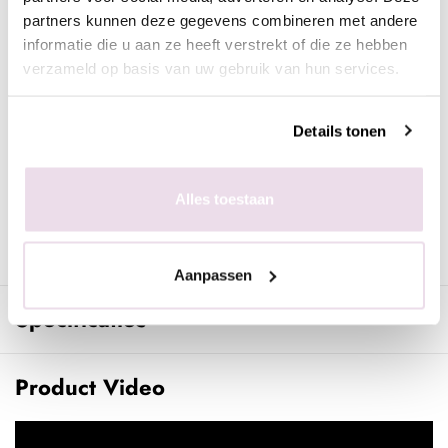
Tip: gebruik 1 van iedere geur als tester, de andere geuren kun
partners kunnen deze gegevens combineren met andere
je verkopen. Zijn de favoriete geuren op? Dan kun je die per
informatie die u aan ze heeft verstrekt of die ze hebben
4st aankopen om jouw display weer aan te vullen.
verzameld op basis van uw gebruik van hun services.
Iedere geur is voorzien van een mooie, luxe omhulsel en
automiser. Hierdoor is het ideaal om mee te nemen onderweg.
Details tonen
Door dit formaat geuren kun je je collectie met parfums
eindeloos uitbereiden zonder meteen grote flacons aan te
schaffen.
Alles toestaan
Ben jij een salon, winkel of andere retailer? Dan kun jij deze
display mooi aanbieden en hierdoor extra omzet genereren.
Aanpassen
Specificaties
Product Video