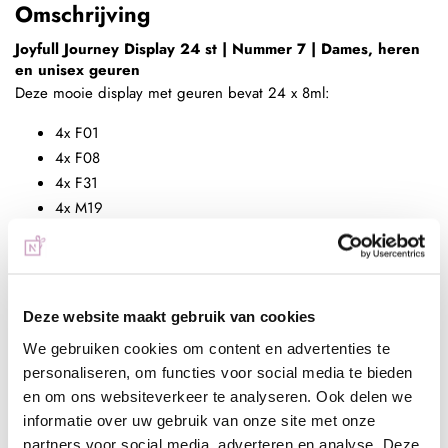
Omschrijving
Joyfull Journey Display 24 st | Nummer 7 | Dames, heren
en unisex geuren
Deze mooie display met geuren bevat 24 x 8ml:
4x F01
4x F08
4x F31
4x M19
4x U08
4x U29
Deze display bevat 24 x 8ml en is perfect om te presenteren in
Deze website maakt gebruik van cookies
jouw salon.
We gebruiken cookies om content en advertenties te
Benieuwd welke geuren in deze display zitten? Je kunt ze
personaliseren, om functies voor social media te bieden
bekijken tussen alle geuren en zien welke geurnoten in deze
en om ons websiteverkeer te analyseren. Ook delen we
heerlijke parfums zitten. Je bekijkt ze
hier.
informatie over uw gebruik van onze site met onze
partners voor social media, adverteren en analyse. Deze