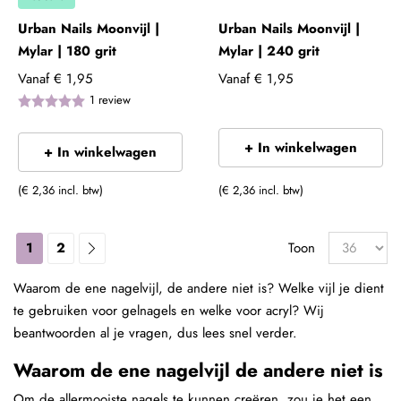
Urban Nails Moonvijl |
Urban Nails Moonvijl |
Mylar | 180 grit
Mylar | 240 grit
Vanaf
€ 1,95
Vanaf
€ 1,95
1
review
+ In winkelwagen
+ In winkelwagen
(€ 2,36 incl. btw)
(€ 2,36 incl. btw)
1
2
Toon
Waarom de ene nagelvijl, de andere niet is? Welke vijl je dient
te gebruiken voor gelnagels en welke voor acryl? Wij
beantwoorden al je vragen, dus lees snel verder.
Waarom de ene nagelvijl de andere niet is
Om de allermooiste nagels te kunnen creëren, zou je het een