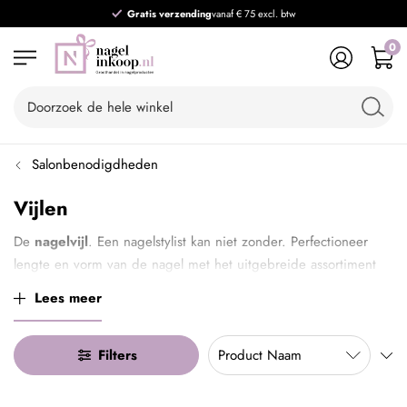
Gratis verzending
vanaf € 75 excl. btw
0
Salonbenodigdheden
Vijlen
De
nagelvijl
. Een nagelstylist kan niet zonder. Perfectioneer
lengte en vorm van de nagel met het uitgebreide assortiment
vijlen van Nagelinkoop.nl.
Lees meer
Filters