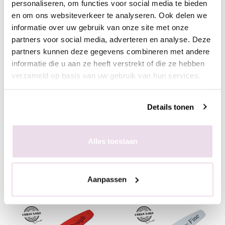
personaliseren, om functies voor social media te bieden
en om ons websiteverkeer te analyseren. Ook delen we
informatie over uw gebruik van onze site met onze
partners voor social media, adverteren en analyse. Deze
partners kunnen deze gegevens combineren met andere
informatie die u aan ze heeft verstrekt of die ze hebben
verzameld op basis van uw gebruik van hun services.
Urban Nails Buffer Fine
Urban Nails Buffer
Medium
Details tonen
Vanaf
€ 3,99
Vanaf
€ 3,99
Alles toestaan
+ In winkelwagen
+ In winkelwagen
(€ 4,83 incl. btw)
(€ 4,83 incl. btw)
Aanpassen