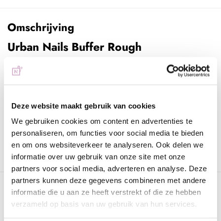
Omschrijving
Urban Nails Buffer Rough
Urban Nails Buffer is perfect geschikt voor het navijlen van de
kunstnagel. Deze verwijdert de vijlkrassen en kleine vijllijnen
waardoor het gemakkelijker is om de gelpolish glad en egaal
aan te brengen. Deze buffer kan ook gebruikt worden voor het
Deze website maakt gebruik van cookies
verwijderen van de glanslaag van de natuurlijke nagels. Deze
We gebruiken cookies om content en advertenties te
vijlen hebben een prettige vorm waarmee je gemakkelijk de
personaliseren, om functies voor social media te bieden
nagel kunt bufferen. Door de stevige boord zijn de vijlen erg
en om ons websiteverkeer te analyseren. Ook delen we
sterk en buigen deze niet snel door waardoor je voldoende
informatie over uw gebruik van onze site met onze
druk kunt zetten.
partners voor social media, adverteren en analyse. Deze
partners kunnen deze gegevens combineren met andere
Specificaties
informatie die u aan ze heeft verstrekt of die ze hebben
verzameld op basis van uw gebruik van hun services.