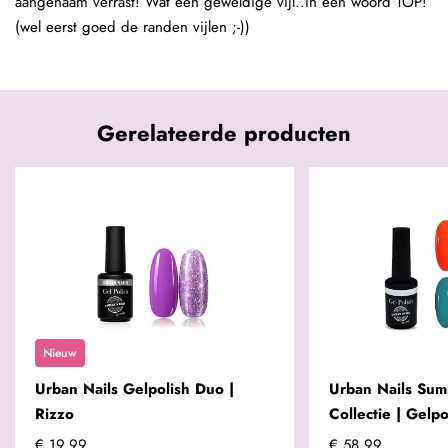
aangenaam verrast! Wat een geweldige vijl..in een woord TOP!
(wel eerst goed de randen vijlen ;-))
Gerelateerde producten
Nieuw
Urban Nails Gelpolish Duo |
Urban Nails Sum
Rizzo
Collectie | Gelpo
€ 19,99
€ 58,99