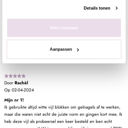
Gerelateerde pagina's
Details tonen
Nieuw
Vijlen
Alles toestaan
Klantenreviews
Aanpassen
5 / 5
Gebaseerd op 1 reviews
Door
Rachèl
Op
02-04-2024
Mijn nr 1!
Ik gebruikte altijd witte vijl blokken om gelnagels af te werken,
maar die waren niet echt de juiste vorm en gingen kort mee. Ik
heb deze vijl als probeersel een keer besteld en ben echt