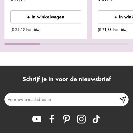
+ In winkelwagen
+ In win
(€ 24,19 incl. btw)
(€ 71,38 incl. btw)
Schrijf je in voor de nieuwsbrief