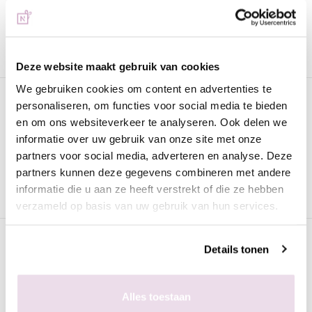
Urban Nails Vijlendoosje
Handige doosjes om vijlen in op te ruimen. Ideaal om zo voor
iedere klant een eigen vijl te bewaren.
Deze website maakt gebruik van cookies
We gebruiken cookies om content en advertenties te
Specificaties
personaliseren, om functies voor social media te bieden
en om ons websiteverkeer te analyseren. Ook delen we
informatie over uw gebruik van onze site met onze
Gerelateerde pagina's
partners voor social media, adverteren en analyse. Deze
partners kunnen deze gegevens combineren met andere
Vijlen
informatie die u aan ze heeft verstrekt of die ze hebben
verzameld op basis van uw gebruik van hun services.
Klantenreviews
Details tonen
5 / 5
Gebaseerd op 1 reviews
Alles toestaan