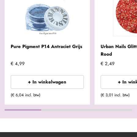
Pure Pigment P14 Antraciet Grijs
Urban Nails Gli
Rood
€ 4,99
€ 2,49
+ In winkelwagen
+ In win
(€ 6,04 incl. btw)
(€ 3,01 incl. btw)