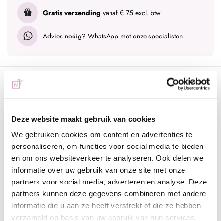
Gratis verzending
vanaf € 75 excl. btw
Advies nodig?
WhatsApp met onze specialisten
Omschrijving
Joyfull Journey M15 | Heren parfum
Deze heerlijke geur heeft als hoofdnoten warm kruidig, zoet en
Deze website maakt gebruik van cookies
vanille. Daarnaast komen de tonen houtachtig, poederig, amber,
We gebruiken cookies om content en advertenties te
fris kruidig, aromatisch, witte bloemen en citrusvruchten naar
personaliseren, om functies voor social media te bieden
boven.
en om ons websiteverkeer te analyseren. Ook delen we
Joyfull Journey M15 is een oosterse houtachtige geur voor
informatie over uw gebruik van onze site met onze
partners voor social media, adverteren en analyse. Deze
heren. De topnoten zijn kardemom, nootmuskaat, saffraan,
partners kunnen deze gegevens combineren met andere
manderijn en neroli. De hartnoten zijn kulfi, roos, mastiekhars,
informatie die u aan ze heeft verstrekt of die ze hebben
oranjebloesem en jasmijn. De basisnoten zijn vanille, amber,
verzameld op basis van uw gebruik van hun services.
hout noten en sandelhout.