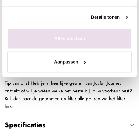
De verpakking bevat 8ml en is voorzien van een mooie, luxe
Details tonen
omhulsel en automiser. Hierdoor is het ideaal om mee te nemen
onderweg. Door dit formaat geuren kun je je collectie met
parfums eindeloos uitbereiden zonder meteen grote flacons aan
Alles toestaan
te schaffen.
Ben jij een salon, winkel of andere retailer? De geuren worden
Aanpassen
ook in displays verkocht, deze kun je perfect aanbieden aan
jouw klanten en hierdoor mooie bijverkoop genereren.
Tip van ons! Heb je al heerlijke geuren van Joyfull Journey
ontdekt of wil je weten welke het beste bij jouw voorkeur past?
Kijk dan naar de geurnoten en filter alle geuren via het filter
links.
Specificaties