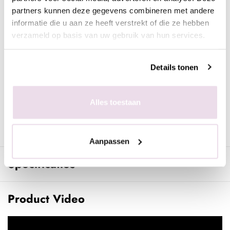
Tip: gebruik 1 van iedere geur als tester, de andere geuren kun
partners kunnen deze gegevens combineren met andere
je verkopen. Zijn de favoriete geuren op? Dan kun je die per
informatie die u aan ze heeft verstrekt of die ze hebben
4st aankopen om jouw display weer aan te vullen.
verzameld op basis van uw gebruik van hun services.
Iedere geur is voorzien van een mooie, luxe omhulsel en
automiser. Hierdoor is het ideaal om mee te nemen onderweg.
Details tonen
Door dit formaat geuren kun je je collectie met parfums
eindeloos uitbereiden zonder meteen grote flacons aan te
schaffen.
Alles toestaan
Ben jij een salon, winkel of andere retailer? Dan kun jij deze
display mooi aanbieden en hierdoor extra omzet genereren.
Aanpassen
Specificaties
Product Video