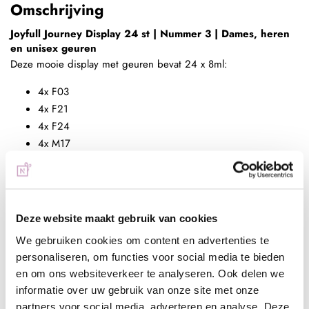
Omschrijving
Joyfull Journey Display 24 st | Nummer 3 | Dames, heren
en unisex geuren
Deze mooie display met geuren bevat 24 x 8ml:
4x F03
4x F21
4x F24
4x M17
4x U02
4x U14
Deze display bevat 24 x 8ml en is perfect om te presenteren in
Deze website maakt gebruik van cookies
jouw salon.
We gebruiken cookies om content en advertenties te
Benieuwd welke geuren in deze display zitten? Je kunt ze
personaliseren, om functies voor social media te bieden
bekijken tussen alle geuren en zien welke geurnoten in deze
en om ons websiteverkeer te analyseren. Ook delen we
heerlijke parfums zitten. Je bekijkt ze
hier.
informatie over uw gebruik van onze site met onze
partners voor social media, adverteren en analyse. Deze