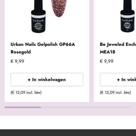
Urban Nails Gelpolish GP66A
Be Jeweled Ench
Rosegold
MEA18
€ 9,99
€ 9,99
+ In winkelwagen
+ In win
(€ 12,09 incl. btw)
(€ 12,09 incl. btw)