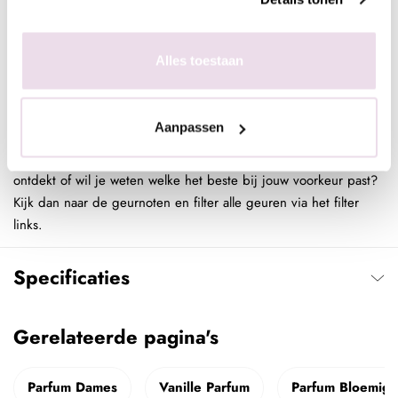
parfums eindeloos uitbereiden zonder meteen grote flacons aan
te schaffen.
Alles toestaan
Ben jij een salon, winkel of andere retailer? De geuren worden
ook in displays verkocht, deze kun je perfect aanbieden aan
jouw klanten en hierdoor mooie bijverkoop genereren.
Aanpassen
Tip van ons! Heb je al heerlijke geuren van Joyfull Journey
ontdekt of wil je weten welke het beste bij jouw voorkeur past?
Kijk dan naar de geurnoten en filter alle geuren via het filter
links.
Specificaties
Gerelateerde pagina's
Parfum Dames
Vanille Parfum
Parfum Bloemig