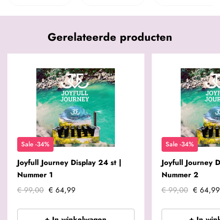
Gerelateerde producten
Sale -34%
Sale -34%
Joyfull Journey Display 24 st |
Joyfull Journey D
Nummer 1
Nummer 2
€ 99,00
€ 64,99
€ 99,00
€ 64,99
+ In winkelwagen
+ In win