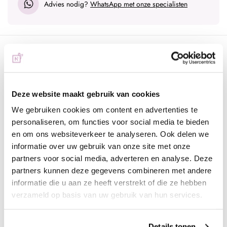
Advies nodig?
WhatsApp met onze specialisten
Omschrijving
Joyfull Journey 44 | Dames parfum
Deze heerlijke geur heeft als hoofdnoten bloemig en zoet.
Deze website maakt gebruik van cookies
Daarnaast komen de tonen poederig, amber, houtachtig, vanille,
balsemachtig, honing, rum en wam kruidig naar boven.
We gebruiken cookies om content en advertenties te
personaliseren, om functies voor social media te bieden
Joyfull Journey F44 is een oriëntaals bloemige geur voor dames.
en om ons websiteverkeer te analyseren. Ook delen we
De topnoten zijn rum honing, mandarijn en bergamot. De
informatie over uw gebruik van onze site met onze
hartnoten zijn zwarte orchidee, jasmijn, vanillebloem, hyacinth,
partners voor social media, adverteren en analyse. Deze
rozenolie, narcis, magnolia en oranjebloesem. De basisnoten
partners kunnen deze gegevens combineren met andere
zijn vanille, mirre, suede, sandelhout, per balsem en labdanum.
informatie die u aan ze heeft verstrekt of die ze hebben
verzameld op basis van uw gebruik van hun services.
De verpakking bevat 8ml en is voorzien van een mooie, luxe
omhulsel en automiser. Hierdoor is het ideaal om mee te nemen
onderweg. Door dit formaat geuren kun je je collectie met
Details tonen