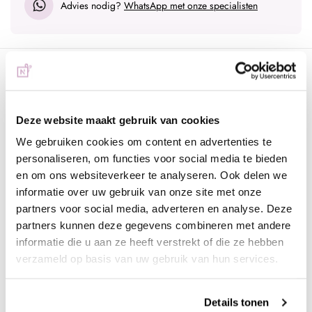
Advies nodig?
WhatsApp met onze specialisten
Omschrijving
Joyfull Journey M17 | Heren parfum
Deze heerlijke geur heeft als hoofdnoten karamel, aromatisch en
Deze website maakt gebruik van cookies
zoet. Daarnaast komen de tonen citrusvruchten, vanille, amber,
We gebruiken cookies om content en advertenties te
houtachtig en zacht kruidig naar boven.
personaliseren, om functies voor social media te bieden
en om ons websiteverkeer te analyseren. Ook delen we
Joyfull Journey M17 is een oosters houtachtige geur voor heren.
informatie over uw gebruik van onze site met onze
De topnoten zijn manderijn en scharlei. De hartnoten zijn
partners voor social media, adverteren en analyse. Deze
karamel en tonkaboon. De basisnoot is vetiver.
partners kunnen deze gegevens combineren met andere
De verpakking bevat 8ml en is voorzien van een mooie, luxe
informatie die u aan ze heeft verstrekt of die ze hebben
omhulsel en automiser. Hierdoor is het ideaal om mee te nemen
verzameld op basis van uw gebruik van hun services.
onderweg. Door dit formaat geuren kun je je collectie met
parfums eindeloos uitbereiden zonder meteen grote flacons aan
Details tonen
te schaffen.