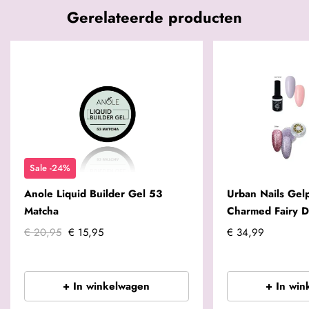
Gerelateerde producten
Sale -24%
Anole Liquid Builder Gel 53
Urban Nails Gelpo
Matcha
Charmed Fairy D
€ 20,95
€ 15,95
€ 34,99
+ In winkelwagen
+ In win