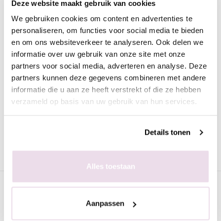
Deze website maakt gebruik van cookies
Omschrijving
We gebruiken cookies om content en advertenties te
Moyra Nagellak Gel look 1004 Agethe
personaliseren, om functies voor social media te bieden
en om ons websiteverkeer te analyseren. Ook delen we
Deze prachtige nagellak in de aubergine paarse kleur heeft de
informatie over uw gebruik van onze site met onze
look van gel. De nagellak is heel mooi egaal en trekt geen
partners voor social media, adverteren en analyse. Deze
strepen.
partners kunnen deze gegevens combineren met andere
Voordelen van de Moyra nagellak met gel look:
informatie die u aan ze heeft verstrekt of die ze hebben
verzameld op basis van uw gebruik van hun services.
Snel drogend
Dekkend
Details tonen
Perfect levelend
Lang houdend
Mooie, trendy kleuren
Alles toestaan
Specificaties
Aanpassen
Gerelateerde pagina's