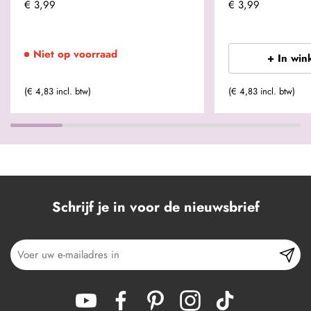
€ 3,99
€ 3,99
Niet op voorraad
+ In win
(€ 4,83 incl. btw)
(€ 4,83 incl. btw)
Schrijf je in voor de nieuwsbrief