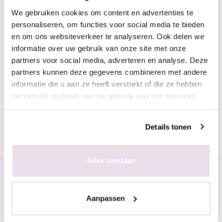
Omschrijving
We gebruiken cookies om content en advertenties te
personaliseren, om functies voor social media te bieden
Moyra Nagellak Gel look 1018 Alix
en om ons websiteverkeer te analyseren. Ook delen we
Deze prachtige nagellak in de roze kleur heeft de look van gel.
informatie over uw gebruik van onze site met onze
De nagellak is heel mooi egaal en trekt geen strepen.
partners voor social media, adverteren en analyse. Deze
partners kunnen deze gegevens combineren met andere
Voordelen van de Moyra nagellak met gel look:
informatie die u aan ze heeft verstrekt of die ze hebben
verzameld op basis van uw gebruik van hun services.
Snel drogend
Dekkend
Perfect levelend
Details tonen
Lang houdend
Mooie, trendy kleuren
Alles toestaan
Specificaties
Aanpassen
Gerelateerde pagina's