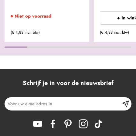
Niet op voorraad
+ In win
(€ 4,83 incl. btw)
(€ 4,83 incl. btw)
Schrijf je in voor de nieuwsbrief