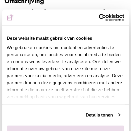
Omschrijving
NeXt Gel Color NC05 Roze 5ml
Hét revolutionaire product van dit moment! Gemakkelijker dan
acryl, fijner dan gel, perfecte hechting, revolutionair, snel, zalig
om te vijlen en heeft een heerlijke geur.
Deze website maakt gebruik van cookies
We gebruiken cookies om content en advertenties te
Deze mooie gekleurde nextgel is uitermate geschikt voor de
personaliseren, om functies voor social media te bieden
vrije rand van de french manicure, colorboom/glitterfading of
en om ons websiteverkeer te analyseren. Ook delen we
een one tone nagel.
informatie over uw gebruik van onze site met onze
partners voor social media, adverteren en analyse. Deze
Werkwijze:
partners kunnen deze gegevens combineren met andere
- Bereid de natuurlijke nagel voor door de glans te verwijderen
informatie die u aan ze heeft verstrekt of die ze hebben
en dehydrateer de natuurlijke nagel met Magic Prep
verzameld op basis van uw gebruik van hun services.
- Breng de NeXt Bond aan
- Breng de NeXt Basegel aan en hard deze uit (2 minuten UV,
Details tonen
30 sec LED)
- Styleer met de NeXt Gel om dit vloeiend te styleren gebruik je
de NeXt One Magic Liquid, had na het aanbrengen uit (2