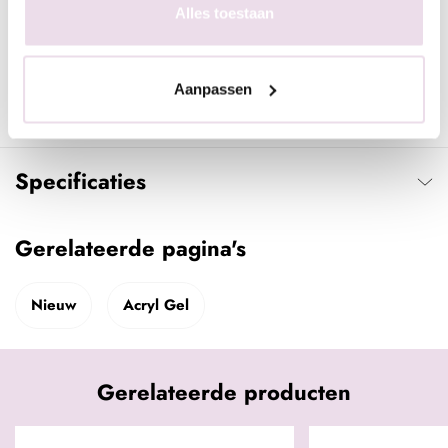
Alles toestaan
minuten UV, 30 sec LED)
- Vijl het product na het uitharden in model en breng een
topcoat of kleur aan.
Aanpassen
Specificaties
Gerelateerde pagina's
Nieuw
Acryl Gel
Gerelateerde producten