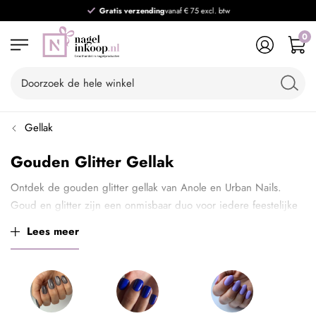
Gratis verzending
vanaf € 75 excl. btw
0
Gellak
Gouden Glitter Gellak
Ontdek de gouden glitter gellak van Anole en Urban Nails.
Goud en glitter zijn een onmisbaar duo voor iedere feestelijke
gelegenheid!
Lees meer