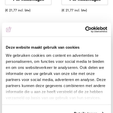
(€ 21,77 incl. btw)
(€ 21,77 incl. btw)
Deze website maakt gebruik van cookies
We gebruiken cookies om content en advertenties te
personaliseren, om functies voor social media te bieden
en om ons websiteverkeer te analyseren. Ook delen we
informatie over uw gebruik van onze site met onze
Be Jeweled Reflective
Be Jeweled Reflective
partners voor social media, adverteren en analyse. Deze
Gelpolish RGP12
Gelpolish RGP28
partners kunnen deze gegevens combineren met andere
€ 17,99
€ 17,99
informatie die u aan ze heeft verstrekt of die ze hebben
verzameld op basis van uw gebruik van hun services.
+ In winkelwagen
+ In winkelwagen