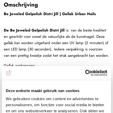
Omschrijving
Be Jeweled Gelpolish Distri Jill | Gellak Urban Nails
De Be Jeweled Gelpolish Distri Jill
is van de beste kwaliteit
en geschikt voor zowel de natuurlijke als de kunstnagel. Deze
gellak kan worden uitgehard onder een UV lamp (2 minuten) of
een LED lamp (30 seconden). Iedere verpakking is voorzien
van een prettig kwastje zodat het strak aangebracht kan worden.
Gellak aanbrengen:
Be Jeweled Gelpolish Distri Jill
aanbrengen op natuurlijke
nagels:
- Duw de nagelriemen naar achter met de cuticle pusher en
verwijder de overgebleven dode huidcellen van de nagelplaat
Deze website maakt gebruik van cookies
met de cuticle clean flame bit.
We gebruiken cookies om content en advertenties te
- Verwijder de glans van de natuurlijke nagels met een buffer of
personaliseren, om functies voor social media te bieden
zachte 180 gritt vijl
en om ons websiteverkeer te analyseren. Ook delen we