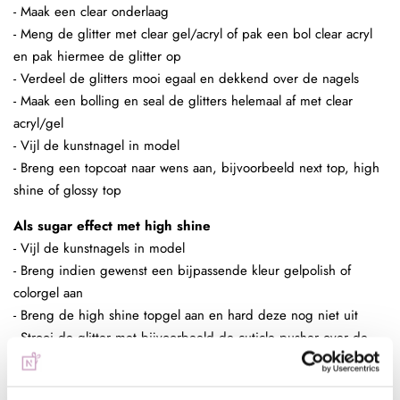
- Maak een clear onderlaag
- Meng de glitter met clear gel/acryl of pak een bol clear acryl
en pak hiermee de glitter op
- Verdeel de glitters mooi egaal en dekkend over de nagels
- Maak een bolling en seal de glitters helemaal af met clear
acryl/gel
- Vijl de kunstnagel in model
- Breng een topcoat naar wens aan, bijvoorbeeld next top, high
shine of glossy top
Als sugar effect met high shine
- Vijl de kunstnagels in model
- Breng indien gewenst een bijpassende kleur gelpolish of
colorgel aan
- Breng de high shine topgel aan en hard deze nog niet uit
- Strooi de glitter met bijvoorbeeld de cuticle pusher over de
nagel en hard vervolgens uit (2 minuten UV of 30 sec in LED)
- Verwijder overtollige glitter met een grove borstel en hard