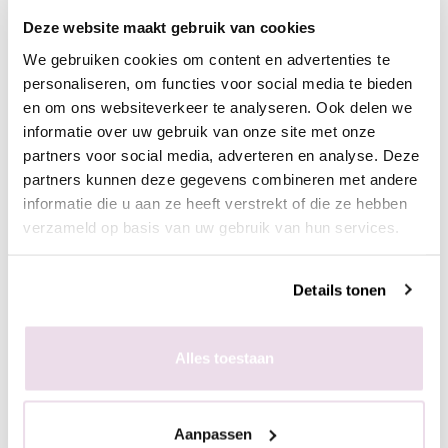
nogmaals uit.
- Hierna is een topcoat niet meer nodig
Deze website maakt gebruik van cookies
We gebruiken cookies om content en advertenties te
personaliseren, om functies voor social media te bieden
€ 2,49
en om ons websiteverkeer te analyseren. Ook delen we
€ 3,01
informatie over uw gebruik van onze site met onze
partners voor social media, adverteren en analyse. Deze
Op voorraad
partners kunnen deze gegevens combineren met andere
+ In winkelwagen
informatie die u aan ze heeft verstrekt of die ze hebben
-
+
verzameld op basis van uw gebruik van hun services.
Bewaar voor later
Details tonen
Alles toestaan
Aanpassen