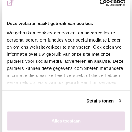
top)
In de plaklaag van de clear gelpolish (voor een optimaal
Deze website maakt gebruik van cookies
kleurbehoud van de glitter)
- Bereid de natuurlijke nagel voor door de glans te verwijderen,
We gebruiken cookies om content en advertenties te
dehydrateren met magic prep en de ultrabond aan te brengen
personaliseren, om functies voor social media te bieden
- Breng de rubber base, superbond base gel, of Be Jeweled
en om ons websiteverkeer te analyseren. Ook delen we
base/top aan
informatie over uw gebruik van onze site met onze
- Pak met de fluffy brush een kleine hoeveelheid glitters op en
partners voor social media, adverteren en analyse. Deze
poets deze in de plaklaag van de gelpolish.
partners kunnen deze gegevens combineren met andere
informatie die u aan ze heeft verstrekt of die ze hebben
- Enkele seconden fixeren in de lamp
verzameld op basis van uw gebruik van hun services.
- Breng de rubber base, superbond base gel, of Be Jeweled
base/top aan
- Pak met de fluffy brush een kleine hoeveelheid glitters op en
Details tonen
poets deze in de plaklaag van de gelpolish.
- Enkele seconden fixeren in de lamp
- Aflakken met topcoat (voor de natuurlijke nagels Be Jeweled
Alles toestaan
base/topof next top, kunstnagels high shine, glossy top of next