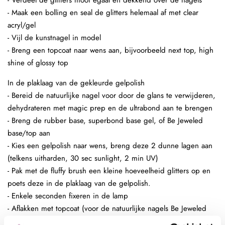
- Verdeel de glitters mooi egaal en dekkend over de nagels
- Maak een bolling en seal de glitters helemaal af met clear
acryl/gel
- Vijl de kunstnagel in model
- Breng een topcoat naar wens aan, bijvoorbeeld next top, high
shine of glossy top
In de plaklaag van de gekleurde gelpolish
- Bereid de natuurlijke nagel voor door de glans te verwijderen,
dehydrateren met magic prep en de ultrabond aan te brengen
- Breng de rubber base, superbond base gel, of Be Jeweled
base/top aan
- Kies een gelpolish naar wens, breng deze 2 dunne lagen aan
(telkens uitharden, 30 sec sunlight, 2 min UV)
- Pak met de fluffy brush een kleine hoeveelheid glitters op en
poets deze in de plaklaag van de gelpolish.
- Enkele seconden fixeren in de lamp
- Aflakken met topcoat (voor de natuurlijke nagels Be Jeweled
base/topof next top, kunstnagels high shine, glossy top of next