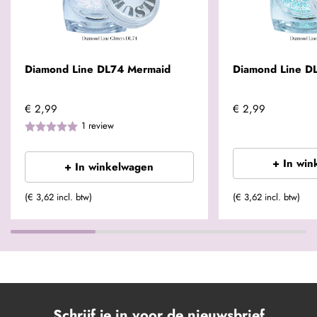
Diamond Line DL74 Mermaid
Diamond Line DL
€ 2,99
€ 2,99
1
review
+ In win
+ In winkelwagen
(€ 3,62 incl. btw)
(€ 3,62 incl. btw)
Schrijf je in voor de nieuwsbrief