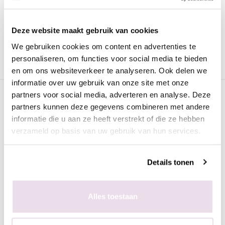
Voor 15:00 besteld
= vandaag verzonden
Gratis verzending
vanaf € 75 excl. btw
Deze website maakt gebruik van cookies
We gebruiken cookies om content en advertenties te
Advies nodig?
WhatsApp met onze specialisten
personaliseren, om functies voor social media te bieden
en om ons websiteverkeer te analyseren. Ook delen we
informatie over uw gebruik van onze site met onze
partners voor social media, adverteren en analyse. Deze
Omschrijving
partners kunnen deze gegevens combineren met andere
Urban Nails Mini Gelpolish MP17
informatie die u aan ze heeft verstrekt of die ze hebben
verzameld op basis van uw gebruik van hun services.
Urban Nails Mini Gelpolish
is van de beste kwaliteit en
geschikt voor zowel de natuurlijke als de kunstnagel. Deze
gellak kan worden uitgehard onder een UV lamp (2 minuten) of
Details tonen
een LED lamp (60 seconden). Deze verpakking bevat 8ml en is
voorzien van een prettig kwastje zodat het strak aangebracht
kan worden.
Alles toestaan