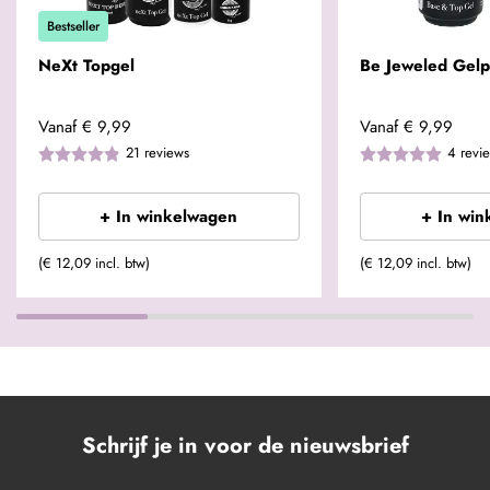
Bestseller
NeXt Topgel
Be Jeweled Gelp
Vanaf
€ 9,99
Vanaf
€ 9,99
21
reviews
4
revi
+ In winkelwagen
+ In win
(€ 12,09 incl. btw)
(€ 12,09 incl. btw)
Schrijf je in voor de nieuwsbrief