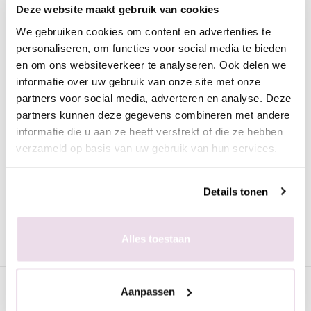
Omschrijving
Deze website maakt gebruik van cookies
Ontzettend handig, de gelakte tips van Anole. Ideaal om thuis
We gebruiken cookies om content en advertenties te
rustig alle kleuren te bekijken.
personaliseren, om functies voor social media te bieden
en om ons websiteverkeer te analyseren. Ook delen we
Deze tips bevatten de kleuren van de Starry Cat Eye Gelpolish.
informatie over uw gebruik van onze site met onze
partners voor social media, adverteren en analyse. Deze
Voor uitgebreid advies en inspiratie raden we nog steeds aan
partners kunnen deze gegevens combineren met andere
om naar de winkel te komen. Maar woon je verder weg of heb
informatie die u aan ze heeft verstrekt of die ze hebben
je de tijd er even niet voor, dan zijn deze tips en een uitkomst!
verzameld op basis van uw gebruik van hun services.
Iedere foto en ieder beeldscherm is weer anders, waardoor het
soms lastig is om online de mooiste kleuren voor jouw klanten
uit te zoeken. Met deze tips kun je dit doen vanuit jouw salon.
Details tonen
En extra handig, voor de styliste met een drukke agenda, zodra
je kleuren binnen zijn kun je ze meteen presenteren aan je
Alles toestaan
klanten en hoef je niet eerst stalen te maken.
Specificaties
Aanpassen