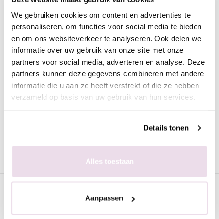
Caviar Beads CB09 Geel
We gebruiken cookies om content en advertenties te
personaliseren, om functies voor social media te bieden
Caviar Beads in de kleur geel. Een prachtig product om je
en om ons websiteverkeer te analyseren. Ook delen we
designs helemaal af te maken.
informatie over uw gebruik van onze site met onze
De caviar beads zijn van hoogwaardige kwaliteit zoals we van
partners voor social media, adverteren en analyse. Deze
Urban Nails gewend zijn. De caviar beads verkleuren dan ook
partners kunnen deze gegevens combineren met andere
niet zodra ze in aanraking komen met vloeistof.
informatie die u aan ze heeft verstrekt of die ze hebben
Hoe breng je de caviar beads gemakkelijk op de juiste plek
verzameld op basis van uw gebruik van hun services.
aan? Door middel van een rhinestone potlood of met een fine
liner.
Details tonen
Voor de beste houdbaarheid van de caviar beads raden we aan
deze vast te zetten in de Gem Gel zodat deze vast zitten tot
aan de volgende nabehandeling.
Alles toestaan
Specificaties
Aanpassen