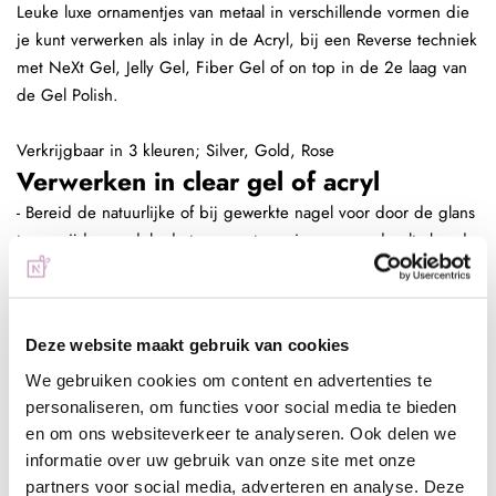
Leuke luxe ornamentjes van metaal in verschillende vormen die
je kunt verwerken als inlay in de Acryl, bij een Reverse techniek
met NeXt Gel, Jelly Gel, Fiber Gel of on top in de 2e laag van
de Gel Polish.
Verkrijgbaar in 3 kleuren; Silver, Gold, Rose
Verwerken in clear gel of acryl
- Bereid de natuurlijke of bij gewerkte nagel voor door de glans
te verwijderen, dehydrateren met magic prep en de ultrabond
aan te brengen
- Maak een clear onderlaag
- Meng de glitter met clear gel/acryl of pak een bol clear acryl
Deze website maakt gebruik van cookies
en pak hiermee de glitter op
- Verdeel de glitters naar wens over de nagels
We gebruiken cookies om content en advertenties te
- Maak een bolling en seal de glitters helemaal af met clear
personaliseren, om functies voor social media te bieden
acryl/gel
en om ons websiteverkeer te analyseren. Ook delen we
informatie over uw gebruik van onze site met onze
- Vijl de kunstnagel in model
partners voor social media, adverteren en analyse. Deze
- Breng een topcoat naar wens aan, bijvoorbeeld next top, high