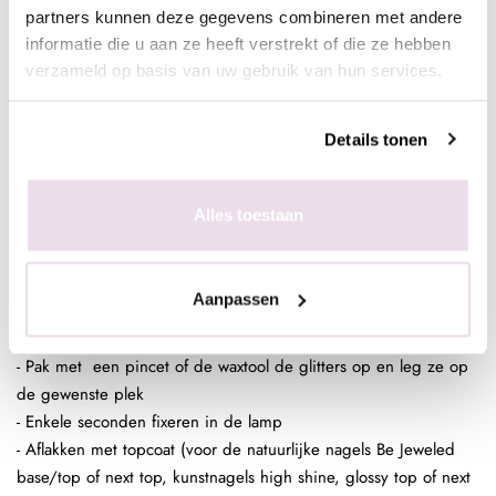
partners kunnen deze gegevens combineren met andere
shine of glossy top
informatie die u aan ze heeft verstrekt of die ze hebben
Indien je met gel werkt raden we de titanium gel clear aan,
verzameld op basis van uw gebruik van hun services.
werk je liever met acryl? Kies dan voor de perfect clear.
In de plaklaag van de gekleurde
Details tonen
gelpolish
- Bereid de natuurlijke nagel voor door de glans te verwijderen,
Alles toestaan
dehydrateren met magic prep en de ultrabond aan te brengen
- Breng de rubber base, superbond base gel, of Be Jeweled
base/top aan
Aanpassen
- Kies een gelpolish naar wens, breng deze 2 dunne lagen aan
(telkens uitharden, 30 sec sunlight, 2 min UV)
- Pak met een pincet of de waxtool de glitters op en leg ze op
de gewenste plek
- Enkele seconden fixeren in de lamp
- Aflakken met topcoat (voor de natuurlijke nagels Be Jeweled
base/top of next top, kunstnagels high shine, glossy top of next