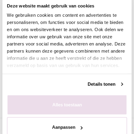
Omschrijving
Deze website maakt gebruik van cookies
Biodegradable Urban Nails Glitter | BUNG02
We gebruiken cookies om content en advertenties te
Biodegradable Urban Nails Glitter. Deze is biologisch
personaliseren, om functies voor social media te bieden
afbreekbaar en helemaal gericht op de toekomst.
en om ons websiteverkeer te analyseren. Ook delen we
Niet alleen verantwoord voor het millieu maar de shimmer is
informatie over uw gebruik van onze site met onze
partners voor social media, adverteren en analyse. Deze
ook echt geweldig. Deze mix bevat diverse formaten glitters en
partners kunnen deze gegevens combineren met andere
dat allemaal in 1 verpakking.
informatie die u aan ze heeft verstrekt of die ze hebben
verzameld op basis van uw gebruik van hun services.
Biodegradable glitters zijn duurzaam gemaakte glitters van
Cellulose, de belangrijkste bouwsteen van celwanden in planten,
Details tonen
fruit en groenten.
Ingrediënten: Cellulose, Aluminum, Acrylates Copolymer,
Alles toestaan
CI19140, CI42090, CI45410, CI77266, CI16035
Specificaties
Aanpassen