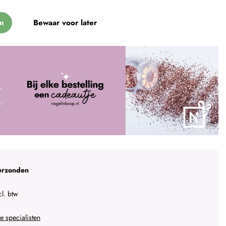
n
Bewaar voor later
erzonden
l. btw
 specialisten