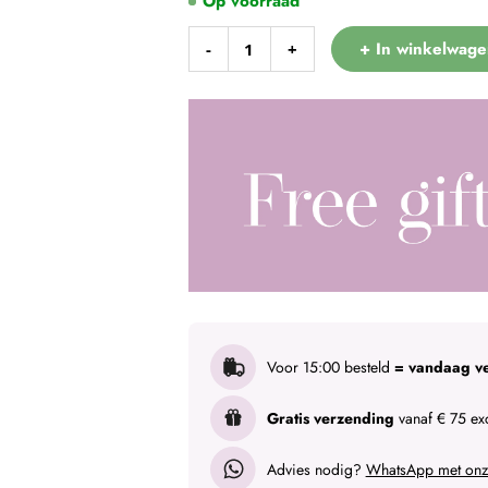
Op voorraad
+ In winkelwage
-
+
Voor 15:00 besteld
= vandaag v
Gratis verzending
vanaf € 75 exc
Advies nodig?
WhatsApp met onze