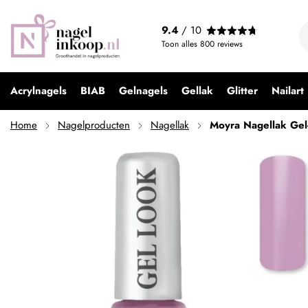
Moyra Nagellak Gel-Look 975 Lina
9.4
/ 10
€ 3,99
Toon alles
800
reviews
Acrylnagels
BIAB
Gelnagels
Gellak
Glitter
Nailart
Home
Nagelproducten
Nagellak
Moyra Nagellak Gel