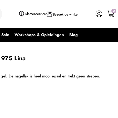
0
+ In winkelwagen
-
+
Klantenservice
Bezoek de winkel
Sale
Workshops & Opleidingen
Blog
 975 Lina
 gel. De nagellak is heel mooi egaal en trekt geen strepen.