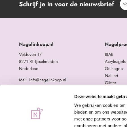
Schrijf je in voor de nieuwsbrief
Nagelinkoop.nl
Nagelpro
Veldoven 17
BIAB
8271 RT IJsselmuiden
Acrylnagels
Nederland
Gelnagels
Nail art
Mail: info@nagelinkoop.nl
Glitter
Tel: 06-11588784
Opleidingen
BTW nummer: NL863104678B01
Overige na
Deze website maakt gebru
KvK nummer: 84123672
We gebruiken cookies om c
bieden en om ons websitev
met onze partners voor so
combineren met andere inf