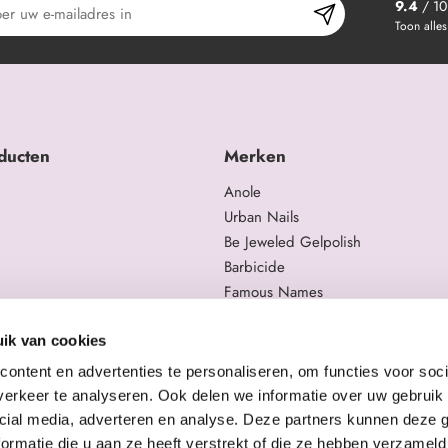
9.4
/ 10
Toon alles
ducten
Merken
Anole
Urban Nails
Be Jeweled Gelpolish
Barbicide
Famous Names
 en trainingen
Moyra
gelproducten
Swarovski
ik van cookies
Staleks Pro
ontent en advertenties te personaliseren, om functies voor soci
erkeer te analyseren. Ook delen we informatie over uw gebruik 
cial media, adverteren en analyse. Deze partners kunnen deze
ormatie die u aan ze heeft verstrekt of die ze hebben verzameld