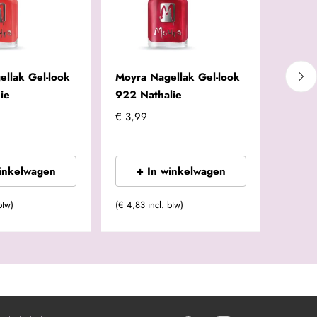
llak Gel-look
Moyra Nagellak Gel-look
Moyra
ie
922 Nathalie
917 N
€ 3,99
€ 3,99
winkelwagen
+ In winkelwagen
+
btw)
(€ 4,83 incl. btw)
(€ 4,83 