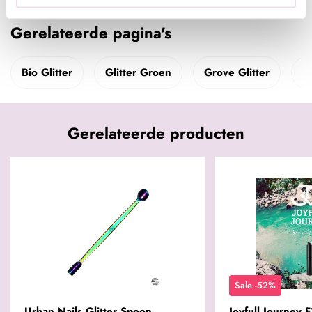
Gerelateerde pagina's
Bio Glitter
Glitter Groen
Grove Glitter
N
Gerelateerde producten
Sale -52%
Urban Nails Glitter Spoon
Joyfull Journey 