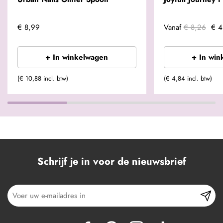
€ 8,99
Vanaf
€ 8,26
€ 4
+ In winkelwagen
+ In win
(€ 10,88 incl. btw)
(€ 4,84 incl. btw)
Schrijf je in voor de nieuwsbrief