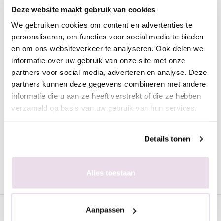
Omschrijving
Deze website maakt gebruik van cookies
Biodegradable Urban Nails Glitter | BUNG06
We gebruiken cookies om content en advertenties te
Biodegradable Urban Nails Glitter. Deze is biologisch
personaliseren, om functies voor social media te bieden
afbreekbaar en helemaal gericht op de toekomst.
en om ons websiteverkeer te analyseren. Ook delen we
Niet alleen verantwoord voor het millieu maar de shimmer is
informatie over uw gebruik van onze site met onze
partners voor social media, adverteren en analyse. Deze
ook echt geweldig. Deze mix bevat diverse formaten glitters en
partners kunnen deze gegevens combineren met andere
dat allemaal in 1 verpakking.
informatie die u aan ze heeft verstrekt of die ze hebben
verzameld op basis van uw gebruik van hun services.
Biodegradable glitters zijn duurzaam gemaakte glitters van
Cellulose, de belangrijkste bouwsteen van celwanden in planten,
Details tonen
fruit en groenten.
Ingrediënten: Cellulose, Aluminum, Acrylates Copolymer,
Alles toestaan
CI19140, CI42090, CI45410, CI77266, CI16035
Specificaties
Aanpassen